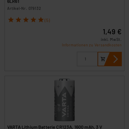
6LR61
Artikel-Nr. 079132
1
2
3
4
5
(5)
1,49 €
inkl. MwSt.
Informationen zu Versandkosten
VARTA Lithium Batterie CR123A, 1600 mAh, 3 V