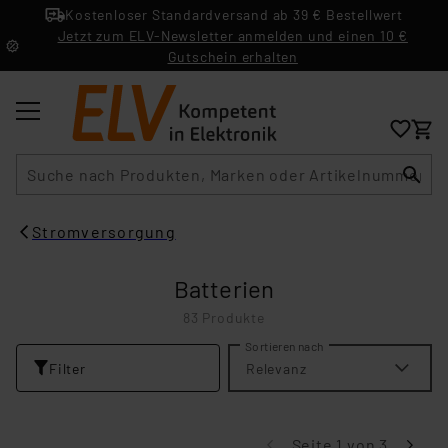
Kostenloser Standardversand ab 39 € Bestellwert
Jetzt zum ELV-Newsletter anmelden und einen 10 €
Gutschein erhalten
Suche
Stromversorgung
Batterien
83 Produkte
Sortieren nach
Filter
Relevanz
Seite 1 von 3