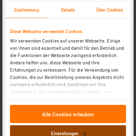
Zustimmung
Details
Über Cookies
Diese Webseite verwendet Cookies
Wir verwenden Cookies auf unserer Webseite. Einige
von ihnen sind essentiell und damit für den Betrieb und
die Funktionen der Webseite zwingend erforderlich.
Andere helfen uns, diese Webseite und ihre
Erfahrungen zu verbessern. Für die Verwendung von
Cookies, die zur Bereitstellung unseres Angebots nicht
GP Lithium CR2032 Knopfzelle, 3V, 5 Stück
zwingend erforderlich sind, benötigen wir Ihre
Artikel-Nr. 254655
Zustimmung. Wir verwenden solche Cookies, um
2,39 €
Inhalte und Anzeigen zu personalisieren, Funktionen
inkl. MwSt.
für soziale Medien anbieten zu können und die Zugriffe
Informationen zu Versandkosten
Alle Cookies erlauben
auf unsere Website zu analysieren. Außerdem geben
wir Informationen zu Ihrer Verwendung unserer Website
an unsere Partner für soziale Medien, Werbung und
Einstellungen
Analysen weiter. Unsere Partner führen diese