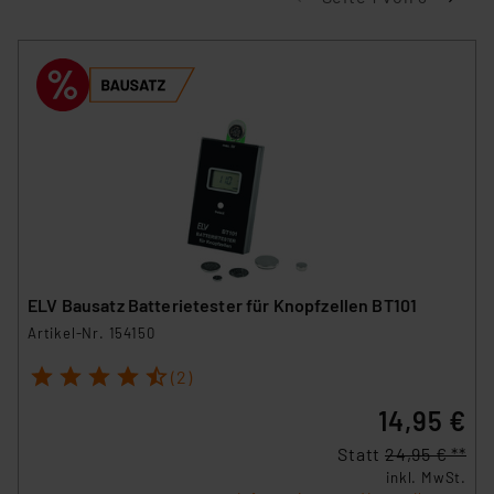
ELV Bausatz Batterietester für Knopfzellen BT101
Artikel-Nr. 154150
1
2
3
4
5
(2)
14,95 €
Statt
24,95 € **
inkl. MwSt.