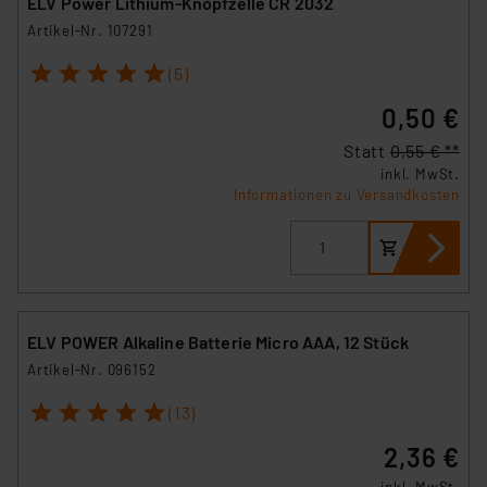
ELV Power Lithium-Knopfzelle CR 2032
hiergegen Klagemöglichkeiten für Europäer bestehen.
Artikel-Nr. 107291
Unsere Kooperation mit diesen Dienstleistern stützt
sich auf die Standarddatenschutzklauseln der
1
2
3
4
5
(5)
Europäischen Kommission sowie einer eigenen
0,50 €
Beurteilung der mit der Datenübermittlung,
insbesondere der Art der übermittelten Daten,
Statt
0,55 € **
verbundenen Risiken.“
inkl. MwSt.
Informationen zu Versandkosten
Impressum
|
Datenschutzerklärung
ELV POWER Alkaline Batterie Micro AAA, 12 Stück
Artikel-Nr. 096152
1
2
3
4
5
(13)
2,36 €
inkl. MwSt.