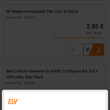
GP Alkaline Knopfzelle 76A, 1,5V, 10 Stück
Artikel-Nr. 258004
2,95 €
inkl. MwSt.
Informationen zu Versandkosten
Saft Lithium-Batterie LS-14250, 1/2 Mignon AA, 3,6 V,
1200 mAh, 50er-Pack
Artikel-Nr. 145076
164,95 €
inkl. MwSt.
Informationen zu Versandkosten