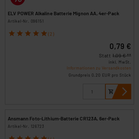
ELV POWER Alkaline Batterie Mignon AA, 4er-Pack
Artikel-Nr. 096151
1
2
3
4
5
(2)
0,79 €
Statt
1,09 € **
inkl. MwSt.
Informationen zu Versandkosten
Grundpreis 0.20 EUR pro Stück
Ansmann Foto-Lithium-Batterie CR123A, 6er-Pack
Artikel-Nr. 126723
1
2
3
4
5
(4)