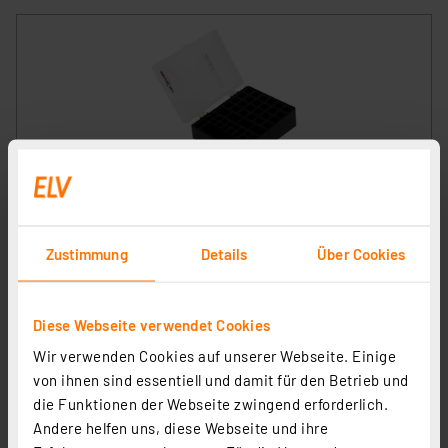
Ansmann Batterie-Box für 24 x Mignon, 16 x Micro und 4
x 9 V Block
Artikel-Nr. 133204
Zustimmung
Details
Über Cookies
1
2
3
4
5
(2)
9,95 €
Diese Webseite verwendet Cookies
inkl. MwSt.
Wir verwenden Cookies auf unserer Webseite. Einige
Informationen zu Versandkosten
von ihnen sind essentiell und damit für den Betrieb und
die Funktionen der Webseite zwingend erforderlich.
Andere helfen uns, diese Webseite und ihre