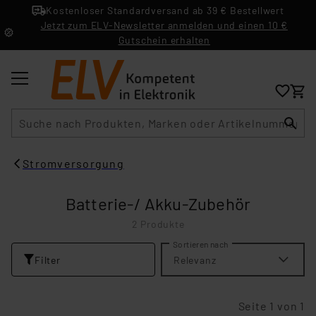
Kostenloser Standardversand ab 39 € Bestellwert
Jetzt zum ELV-Newsletter anmelden und einen 10 €
Gutschein erhalten
Suche
Stromversorgung
Batterie-/ Akku-Zubehör
2 Produkte
Sortieren nach
Filter
Relevanz
Seite 1 von 1