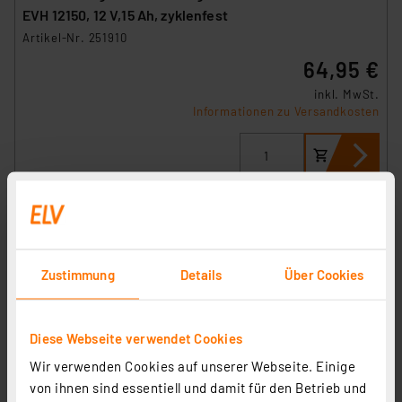
EVH 12150, 12 V,15 Ah, zyklenfest
Artikel-Nr. 251910
64,95 €
inkl. MwSt.
Informationen zu Versandkosten
Zustimmung
Details
Über Cookies
Kung Long VdS-Blei-AGM-Akku WP4.5-12, 12V, 4,5 Ah
Artikel-Nr. 077089
Diese Webseite verwendet Cookies
1
2
3
4
5
(2)
Wir verwenden Cookies auf unserer Webseite. Einige
17,99 €
von ihnen sind essentiell und damit für den Betrieb und