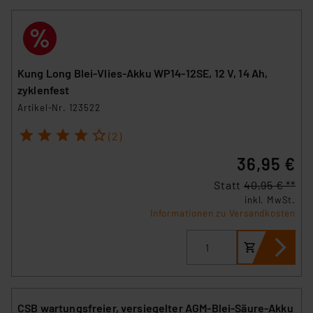
Kung Long Blei-Vlies-Akku WP14-12SE, 12 V, 14 Ah,
zyklenfest
Artikel-Nr. 123522
1
2
3
4
5
(2)
36,95 €
Statt
40,95 € **
inkl. MwSt.
Informationen zu Versandkosten
CSB wartungsfreier, versiegelter AGM-Blei-Säure-Akku