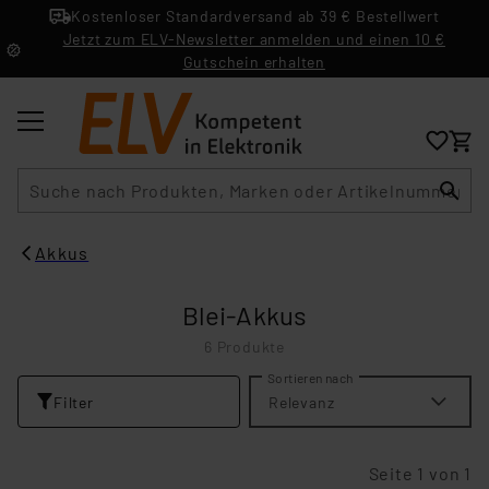
Kostenloser Standardversand ab 39 € Bestellwert
Jetzt zum ELV-Newsletter anmelden und einen 10 €
Gutschein erhalten
Suche
Akkus
Blei-Akkus
6 Produkte
Sortieren nach
Filter
Relevanz
Seite 1 von 1