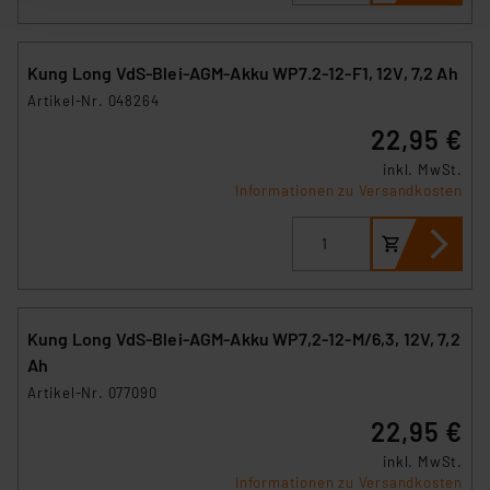
nachfolgend dargestellten bzw. die von Ihnen
ausgewählten Verarbeitungszwecke (Art. 6 Abs.1a DSG-
VO) zu. Eine detaillierte Auflistung der einzelnen
Kung Long VdS-Blei-AGM-Akku WP7.2-12-F1, 12V, 7,2 Ah
Cookies nach Zweck und Anbieter ist durch Klick auf
Artikel-Nr. 048264
den Button „Ablehnen oder Einstellungen“ abrufbar. Sie
22,95 €
können die Verwendung nicht notwendiger Cookies
inkl. MwSt.
ablehnen oder ihr ganz oder teilweise zustimmen. Ihre
Informationen zu Versandkosten
erteilte Zustimmung können Sie jederzeit unter dem
Link „Cookie Einstellungen“ anpassen oder widerrufen.
Die Rechtmäßigkeit der Speicherung, Abrufung und
Weiterverarbeitung dieser Daten zur Auswertung und
Analyse bis zum Zeitpunkt des Widerrufs bleibt hiervon
unberührt. Ihre Browser-Einstellungen können dazu
Kung Long VdS-Blei-AGM-Akku WP7,2-12-M/6,3, 12V, 7,2
führen, dass die Einstellungen nicht längerfristig
Ah
gespeichert werden und dieses Banner erneut
Artikel-Nr. 077090
angezeigt wird.
22,95 €
inkl. MwSt.
„Einige Drittanbieter verarbeiten personenbezogene
Informationen zu Versandkosten
Daten in den USA. Ihre Einwilligung zur Einbindung von