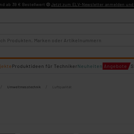
d ab 39 € Bestellwert
Jetzt zum ELV-Newsletter anmelden und 
jekte
Produktideen für Techniker
Neuheiten
Angebote
S
/
/
Umweltmesstechnik
Luftqualität