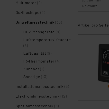
Sortieren nach
Multimeter
(9)
Relevanz
Oszilloskope
(2)
Umweltmesstechnik
(33)
Artikel pro Seite
CO2-Messgeräte
(9)
Lufttemperatur/-feuchte
(6)
Luftqualität
(8)
IR-Thermometer
(4)
Zubehör
(1)
Sonstige
(13)
Installationsmesstechnik
(5)
Elektronikmesstechnik
(12)
Spezialmesstechnik
(5)