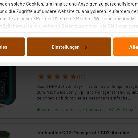
Mit dem CO2-Messgerät / CO2-Monitor technoline
den solche Cookies, um Inhalte und Anzeigen zu personalisieren,
WL1028 können Sie fortwährend die CO2-
nd die Zugriffe auf unsere Website zu analysieren. Außerdem ge
Konzentration (Kohlendioxid-Konzentration),
bsite an unsere Partner für soziale Medien, Werbung und Analyse
Innentemperatur und Luftfeuchtigkeit (rH) im Rau
sofort versandfertig - Lieferzeit: 1-2 Werktage²
kontrollieren. Dank praktischer Ampel-Funktion mi
möglicherweise mit weiteren Daten zusammen, die Sie ihnen berei
Lüftungsempfehlungen kann eine schnelle Bewert
 Dienste gesammelt haben. Indem Sie auf „Alle akzeptieren“ kli
und Interpretation der aktuellen CO2-Messwerte
von Informationen auf Ihrem gerät (§25 Abs.1 TTDSG) sowie der 
erfolgen.
All
kies
Einstellungen
nachfolgend dargestellten bzw. die von Ihnen ausgewählten Verar
Joy-IT Strahlungsmessgerät JT-RAD01 mit
illierte Auflistung der einzelnen Cookies nach Zweck und Anbieter
Geiger-Müller-Zählrohr
ellungen“ abrufbar. Sie können die Verwendung nicht notwendiger
Artikel-Nr. 253223
en. Ihre erteilte Zustimmung können Sie jederzeit unter dem Link
1
2
3
4
5
(10)
Die Rechtmäßigkeit der Speicherung, Abrufung und Weiterverarbei
zum Zeitpunkt des Widerrufs bleibt hiervon unberührt. Ihre Brow
Das JT-RAD01 von Joy-IT ist ein Strahlungsmessge
ellungen nicht längerfristig gespeichert werden und dieses Banne
zum Nachweis von γ-, β- und Röntgenstrahlung un
zeichnet sich durch seine besonders einfache
Handhabung, hohe Messstabilität und sein handlic
beiten personenbezogene Daten in den USA. Ihre Einwilligung zur 
sofort versandfertig - Lieferzeit: 1-2 Werktage²
und robustes Design aus.
 daher ggf. auch die Verarbeitung Ihrer Daten in den USA gemäß Art
tanbietern und zu der jeweiligen Datenübermittlung erhalten Sie i
ngemessenheitsbeschluss der EU. Dies bedeutet, dass die USA al
technoline CO2-Messgerät / CO2-Anzeige
rds eingestuft wird. So besteht etwa das Risiko, dass US-Beh