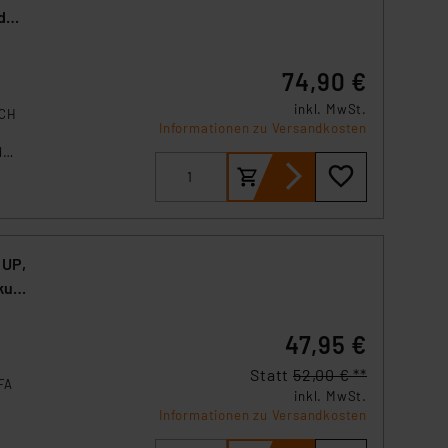
d
74,90 €
inkl. MwSt.
ACH
Informationen zu Versandkosten
d
en.
 UP,
ku,
47,95 €
Statt
52,00 € **
FA
inkl. MwSt.
Informationen zu Versandkosten
m