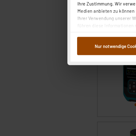
Ihre Zustimmung. Wir verwen
Medien anbieten zu können u
Ihrer Verwendung unserer We
führen diese Informationen 
im Rahmen Ihrer Nutzung der
dem Speichern und Abrufen 
Nur notwendige Coo
Weiterverarbeitung für die 
Abs.1a DSG-VO) zu. Eine deta
Button „Ablehnen oder Einst
ganz oder teilweise zustimm
anpassen oder widerrufen. 
Auswertung und Analyse bis 
dazu führen, dass die Einst
„Einige Drittanbieter verar
dieser Drittanbieter umfasst
Nähere Infos zu diesen Drit
Für die USA besteht kein A
Datenschutz nach EU-Standa