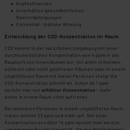
Beurteilung der mit der Datenübermittlung,
Kopfschmerzen
insbesondere der Art der übermittelten Daten,
ernsthaften gesundheitlichen
verbundenen Risiken.“
Beeinträchtigungen
Extremfall: tödliche Wirkung
Impressum
|
Datenschutzerklärung
Entwicklung der CO2-Konzentration im Raum
CO2 kommt in der natürlichen Umgebung mit einer
durchschnittlichen Konzentration von 4 ppm in der
Raumluft von Innenräumen vor. Vor allem in kleinen,
schlecht oder nicht gelüfteten Räumen oder in einem
ungelüfteten Raum mit vielen Personen steigt die
CO2-Konzentration schnell an. Schon ab 1 ppm
spricht man von
erhöhter Konzentration
– mehr
sollte in einem Raum nicht auftreten.
Bei mehreren Personen in einem ungelüfteten Raum
treten schnell 25 ppm und mehr auf. Bei einer
Konzentration von über 14 ppm spricht man bereits
von geringer Raumluftqualität, die das Wohlbefinden