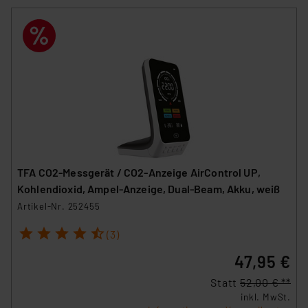
TFA CO2-Messgerät / CO2-Anzeige AirControl UP,
Kohlendioxid, Ampel-Anzeige, Dual-Beam, Akku, weiß
Artikel-Nr. 252455
1
2
3
4
5
(3)
47,95 €
Statt
52,00 € **
inkl. MwSt.