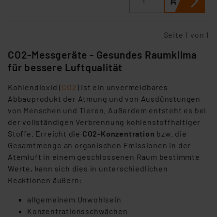
„Einige Drittanbieter verarbeiten personenbezogene
Daten in den USA. Ihre Einwilligung zur Einbindung von
Seite 1 von 1
Cookies dieser Drittanbieter umfasst daher ggf. auch
CO2-Messgeräte - Gesundes Raumklima
die Verarbeitung Ihrer Daten in den USA gemäß Art. 49
für bessere Luftqualität
(1) lit. a DSGVO. Nähere Infos zu diesen Drittanbietern
und zu der jeweiligen Datenübermittlung erhalten Sie in
Kohlendioxid (
CO2
) ist ein unvermeidbares
der Datenschutzerklärung. Für die USA besteht kein
Abbauprodukt der Atmung und von Ausdünstungen
Angemessenheitsbeschluss der EU. Dies bedeutet,
von Menschen und Tieren. Außerdem entsteht es bei
dass die USA als Land mit unzureichendem
der vollständigen Verbrennung kohlenstoffhaltiger
Datenschutz nach EU-Standards eingestuft wird. So
Stoffe. Erreicht die
CO2-Konzentration
bzw. die
besteht etwa das Risiko, dass US-Behörden
Gesamtmenge an organischen Emissionen in der
personenbezogene Daten in
Atemluft in einem geschlossenen Raum bestimmte
Überwachungsprogrammen verarbeiten, ohne dass
Werte, kann sich dies in unterschiedlichen
hiergegen Klagemöglichkeiten für Europäer bestehen.
Reaktionen äußern:
Unsere Kooperation mit diesen Dienstleistern stützt
sich auf die Standarddatenschutzklauseln der
allgemeinem Unwohlsein
Europäischen Kommission sowie einer eigenen
Konzentrationsschwächen