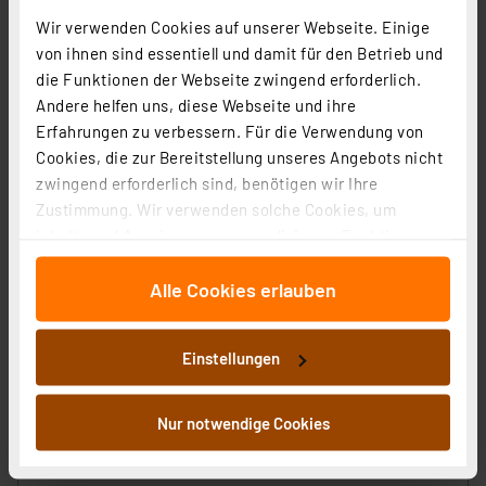
Informationen zu Versandkosten
Wir verwenden Cookies auf unserer Webseite. Einige
von ihnen sind essentiell und damit für den Betrieb und
die Funktionen der Webseite zwingend erforderlich.
Andere helfen uns, diese Webseite und ihre
Erfahrungen zu verbessern. Für die Verwendung von
Cookies, die zur Bereitstellung unseres Angebots nicht
zwingend erforderlich sind, benötigen wir Ihre
Zustimmung. Wir verwenden solche Cookies, um
Inhalte und Anzeigen zu personalisieren, Funktionen
für soziale Medien anbieten zu können und die Zugriffe
Alle Cookies erlauben
auf unsere Website zu analysieren. Außerdem geben
wir Informationen zu Ihrer Verwendung unserer Website
technoline CO2-Messgerät / CO2-Anzeige WL1028,
an unsere Partner für soziale Medien, Werbung und
Kohlendioxid, Ampel-Anzeige, Luftgüte, Akku
Einstellungen
Analysen weiter. Unsere Partner führen diese
Artikel-Nr. 252750
Informationen möglicherweise mit weiteren Daten
62,95 €
zusammen, die Sie ihnen bereitgestellt haben oder die
Nur notwendige Cookies
sie im Rahmen Ihrer Nutzung der Dienste gesammelt
inkl. MwSt.
haben. Indem Sie auf „Alle akzeptieren“ klicken,
Informationen zu Versandkosten