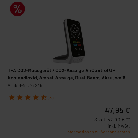
TFA CO2-Messgerät / CO2-Anzeige AirControl UP,
Kohlendioxid, Ampel-Anzeige, Dual-Beam, Akku, weiß
Artikel-Nr. 252455
1
2
3
4
5
(3)
47,95 €
Statt
52,00 € **
inkl. MwSt.
Informationen zu Versandkosten