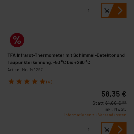
TFA Infrarot-Thermometer mit Schimmel-Detektor und
Taupunkterkennung, -50 °C bis +260 °C
Artikel-Nr. 144297
1
2
3
4
5
(4)
58,35 €
Statt
61,00 € **
inkl. MwSt.
Informationen zu Versandkosten