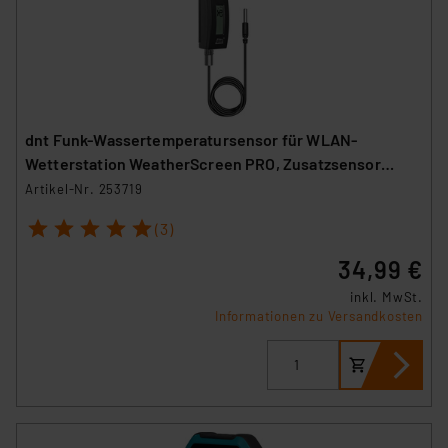
dnt Funk-Wassertemperatursensor für WLAN-
Wetterstation WeatherScreen PRO, Zusatzsensor
DNT000021
Artikel-Nr. 253719
1
2
3
4
5
(3)
34,99 €
inkl. MwSt.
Informationen zu Versandkosten