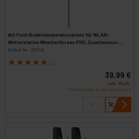
dnt Funk-Bodentemperatursensor für WLAN-
Wetterstation WeatherScreen PRO, Zusatzsensor
DNT000020
Artikel-Nr. 253718
1
2
3
4
5
(2)
39,99 €
inkl. MwSt.
Informationen zu Versandkosten