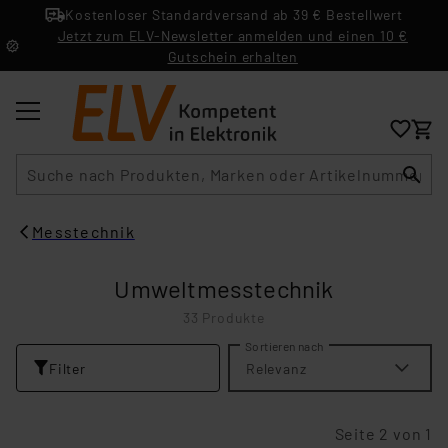
Kostenloser Standardversand ab 39 € Bestellwert
Jetzt zum ELV-Newsletter anmelden und einen 10 €
Gutschein erhalten
Suche
Messtechnik
Umweltmesstechnik
33 Produkte
Sortieren nach
Filter
Relevanz
Seite 2 von 1