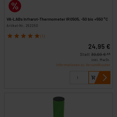
VA-LABs Infrarot-Thermometer IR0505, -50 bis +550 °C
Artikel-Nr. 252250
1
2
3
4
5
(1)
24,95 €
Statt
30,00 € **
inkl. MwSt.
Informationen zu Versandkosten