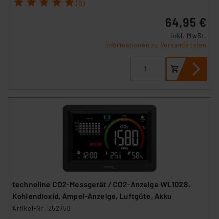
1
2
3
4
5
VO) zu. Eine detaillierte Auflistung der einzelnen
(6)
Cookies nach Zweck und Anbieter ist durch Klick auf
64,95 €
den Button „Ablehnen oder Einstellungen“ abrufbar. Sie
inkl. MwSt.
können die Verwendung nicht notwendiger Cookies
Informationen zu Versandkosten
ablehnen oder ihr ganz oder teilweise zustimmen. Ihre
erteilte Zustimmung können Sie jederzeit unter dem
Link „Cookie Einstellungen“ anpassen oder widerrufen.
Die Rechtmäßigkeit der Speicherung, Abrufung und
Weiterverarbeitung dieser Daten zur Auswertung und
Analyse bis zum Zeitpunkt des Widerrufs bleibt hiervon
unberührt. Ihre Browser-Einstellungen können dazu
führen, dass die Einstellungen nicht längerfristig
gespeichert werden und dieses Banner erneut
angezeigt wird.
„Einige Drittanbieter verarbeiten personenbezogene
technoline CO2-Messgerät / CO2-Anzeige WL1028,
Daten in den USA. Ihre Einwilligung zur Einbindung von
Kohlendioxid, Ampel-Anzeige, Luftgüte, Akku
Cookies dieser Drittanbieter umfasst daher ggf. auch
Artikel-Nr. 252750
die Verarbeitung Ihrer Daten in den USA gemäß Art. 49