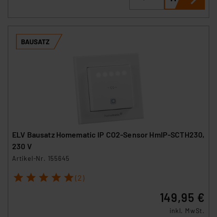
ELV Bausatz Homematic IP CO2-Sensor HmIP-SCTH230,
230 V
Artikel-Nr. 155645
1
2
3
4
5
(2)
149,95 €
inkl. MwSt.