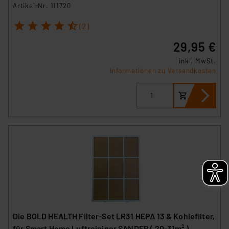
Differenzregler TDR2004
Artikel-Nr. 111720
1
2
3
4
5
(2)
29,95 €
inkl. MwSt.
Informationen zu Versandkosten
Die BOLD HEALTH Filter-Set LR31 HEPA 13 & Kohlefilter,
für Smart Home Luftreiniger SANDER ( 20-31m² )