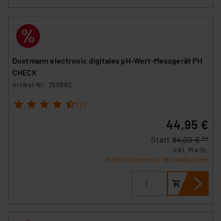
Dostmann electronic digitales pH-Wert-Messgerät PH
CHECK
Artikel-Nr. 250882
1
2
3
4
5
(2)
44,95 €
Statt
84,00 € **
inkl. MwSt.
Informationen zu Versandkosten