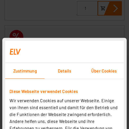
Zustimmung
Details
Über Cookies
Diese Webseite verwendet Cookies
Dostmann electronic Feuchtemessgerät Humidcheck
Wir verwenden Cookies auf unserer Webseite. Einige
Contact, Holz- und Materialfeuchte bis 40 mm Tiefe
von ihnen sind essentiell und damit für den Betrieb und
Artikel-Nr. 145063
die Funktionen der Webseite zwingend erforderlich.
1
2
3
4
5
(5)
Andere helfen uns, diese Webseite und ihre
Erfahrungen zu verbessern. Für die Verwendung von