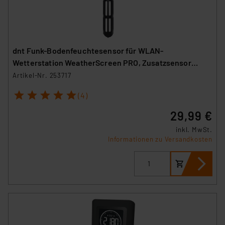
dnt Funk-Bodenfeuchtesensor für WLAN-
Wetterstation WeatherScreen PRO, Zusatzsensor
DNT000019
Artikel-Nr. 253717
1
2
3
4
5
(4)
29,99 €
inkl. MwSt.
Informationen zu Versandkosten