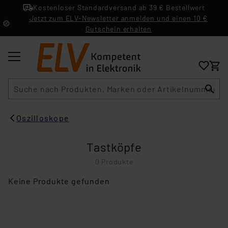
Kostenloser Standardversand ab 39 € Bestellwert
Jetzt zum ELV-Newsletter anmelden und einen 10 €
Gutschein erhalten
Suche
Oszilloskope
Tastköpfe
0 Produkte
Keine Produkte gefunden