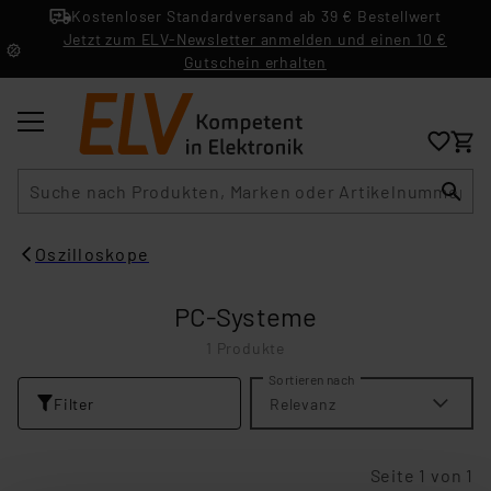
Kostenloser Standardversand ab 39 € Bestellwert
Jetzt zum ELV-Newsletter anmelden und einen 10 €
Gutschein erhalten
Suche
Oszilloskope
PC-Systeme
1 Produkte
Sortieren nach
Filter
Relevanz
Seite 1 von 1