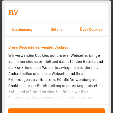
Zustimmung
Details
Über Cookies
Diese Webseite verwendet Cookies
Joy-IT 2-Kanal Oszilloskop, Spectrum Analyzer, Logic
Analyzer, Funktionsgenerator
Wir verwenden Cookies auf unserer Webseite. Einige
von ihnen sind essentiell und damit für den Betrieb und
Artikel-Nr. 144220
die Funktionen der Webseite zwingend erforderlich.
126,95 €
Andere helfen uns, diese Webseite und ihre
inkl. MwSt.
Erfahrungen zu verbessern. Für die Verwendung von
Informationen zu Versandkosten
Cookies, die zur Bereitstellung unseres Angebots nicht
zwingend erforderlich sind, benötigen wir Ihre
Zustimmung. Wir verwenden solche Cookies, um
Inhalte und Anzeigen zu personalisieren, Funktionen
für soziale Medien anbieten zu können und die Zugriffe
Seite 1 von 1