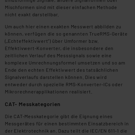
Analyse bis zum Zeitpunkt des Widerrufs bleibt hiervon
Mischformen sind mit dieser einfachen Methode
unberührt. Ihre Browser-Einstellungen können dazu
nicht exakt darstellbar.
führen, dass die Einstellungen nicht längerfristig
gespeichert werden und dieses Banner erneut
Um auch hier einen exakten Messwert abbilden zu
angezeigt wird.
können, verfügen die so genannten TrueRMS-Geräte
(„Echteffektivwert”) über Umformer bzw.
„Einige Drittanbieter verarbeiten personenbezogene
Effektivwert-Konverter, die insbesondere den
Daten in den USA. Ihre Einwilligung zur Einbindung von
zeitlichen Verlauf des Messsignals sowie eine
Cookies dieser Drittanbieter umfasst daher ggf. auch
komplexe Umrechnungsformel umsetzen und so am
die Verarbeitung Ihrer Daten in den USA gemäß Art. 49
Ende den echten Effektivwert des tatsächlichen
(1) lit. a DSGVO. Nähere Infos zu diesen Drittanbietern
Signalverlaufs darstellen können. Dies wird
und zu der jeweiligen Datenübermittlung erhalten Sie in
entweder durch spezielle RMS-Konverter-ICs oder
der Datenschutzerklärung. Für die USA besteht kein
Mikrorechnerapplikationen realisiert.
Angemessenheitsbeschluss der EU. Dies bedeutet,
dass die USA als Land mit unzureichendem
CAT- Messkategorien
Datenschutz nach EU-Standards eingestuft wird. So
besteht etwa das Risiko, dass US-Behörden
Die CAT-Messkategorie gibt die Eignung eines
personenbezogene Daten in
Messgerätes für einen bestimmten Einsatzbereich in
Überwachungsprogrammen verarbeiten, ohne dass
der Elektrotechnik an. Dazu teilt die IEC/EN 611-1 die