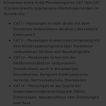
hiergegen Klagemöglichkeiten für Europäer bestehen.
Einsatzbereiche in die Messkategorien CAT I bis CAT
Unsere Kooperation mit diesen Dienstleistern stützt
IV sowie jeweils zugelassene Höchstspannungen im
sich auf die Standarddatenschutzklauseln der
Stromkreis:
Europäischen Kommission sowie einer eigenen
CAT I – Messungen in nicht direkt mit dem
Beurteilung der mit der Datenübermittlung,
Stromnetz verbundenen Geräten („Geschützte
insbesondere der Art der übermittelten Daten,
Elektronik”)
verbundenen Risiken.“
CAT II – Messungen in elektrisch (einphasig) mit
dem Niederspannungsnetz über Steckdose
Impressum
|
Datenschutzerklärung
verbundenen Geräten wie Haushaltgeräte
CAT III – Messungen in fest mit der
Gebäudeinstallation verbundenen
Stromkreisen, auch in dreiphasigen
Stromkreisen. Beispiele Elektromotoren,
Verteiler, Netzverkabelung, Steckdosen
CAT IV – Messungen an der Quelle der
Niederspannungsverteilung wie Zähler,
Sicherungen, Hausanschluss oder Zuleitungen
zum Haus