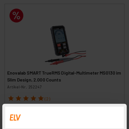
Enovalab SMART TrueRMS Digital-Multimeter MS0130 im
Slim Design, 2.000 Counts
Artikel-Nr. 252247
1
2
3
4
5
(2)
21,95 €
Statt
29,99 € **
inkl. MwSt.