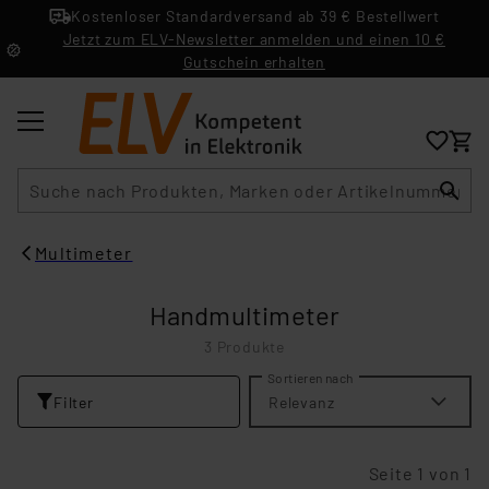
Kostenloser Standardversand ab 39 € Bestellwert
Jetzt zum ELV-Newsletter anmelden und einen 10 €
Gutschein erhalten
Suche
Multimeter
Handmultimeter
3 Produkte
Sortieren nach
Filter
Relevanz
Seite 1 von 1