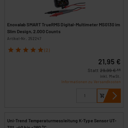
Enovalab SMART TrueRMS Digital-Multimeter MS0130 im
Slim Design, 2.000 Counts
Artikel-Nr. 252247
1
2
3
4
5
(2)
21,95 €
Statt
29,99 € **
inkl. MwSt.
Informationen zu Versandkosten
Uni-Trend Temperaturmessleitung K-Type Sensor UT-
T01, -40 bis +260 °C