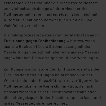
(1) lit. a DSGVO. Nähere Infos zu diesen Drittanbietern
erfassbare Übersicht über die eingestellte Messart
und zu der jeweiligen Datenübermittlung erhalten Sie in
und vielfach auch den gewählten Messbereich.
der Datenschutzerklärung. Für die USA besteht kein
Multimeter mit reinen Tastenfeldern sind meist mit
Angemessenheitsbeschluss der EU. Dies bedeutet,
Automatikfunktionen versehen, die Bedien- und
dass die USA als Land mit unzureichendem
Wahlfehler vermeiden.
Datenschutz nach EU-Standards eingestuft wird. So
Die mikroprozessorgesteuerten Geräte bieten auch
besteht etwa das Risiko, dass US-Behörden
Funktionen gegen Fehlbedienung
wie etwa, wenn
personenbezogene Daten in
man die Buchsen für die Strommessung mit den
Überwachungsprogrammen verarbeiten, ohne dass
Messleitungen belegt hat, aber eine andere Messart
hiergegen Klagemöglichkeiten für Europäer bestehen.
angewählt hat. Dann erfolgen deutliche Warnungen.
Unsere Kooperation mit diesen Dienstleistern stützt
sich auf die Standarddatenschutzklauseln der
Zur Kompensation störender Einflüsse wie etwa dem
Europäischen Kommission sowie einer eigenen
Einfluss der Messleitungen beim Messen kleiner
Beurteilung der mit der Datenübermittlung,
Widerstands- oder Kapazitätswerte, verfügen viele
insbesondere der Art der übermittelten Daten,
Multimeter über eine
Korrekturfunktion
. Je nach
verbundenen Risiken.“
Messart werden hier der Leitungswiderstand oder
die Leitungskapazität der Messleitungen erfasst und
Impressum
|
Datenschutzerklärung
in das Messergebnis eingerechnet.