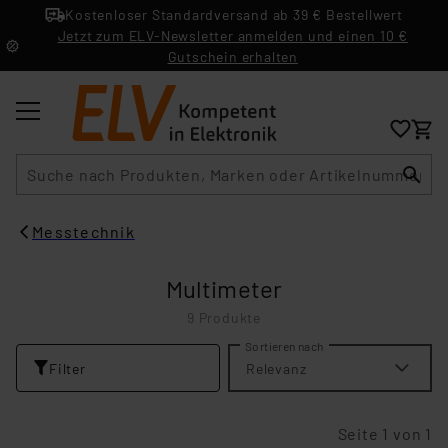
Kostenloser Standardversand ab 39 € Bestellwert
Jetzt zum ELV-Newsletter anmelden und einen 10 €
Gutschein erhalten
Suche
Messtechnik
Multimeter
9 Produkte
Sortieren nach
Filter
Relevanz
Seite 1 von 1