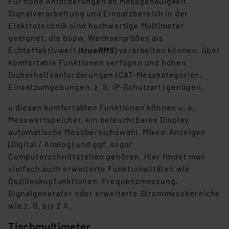
Für hohe Anforderungen an Messgenauigkeit,
Signalverarbeitung und Einsatzbereich in der
Elektrotechnik sind hochwertige Multimeter
geeignet, die bspw. Wechselgrößen als
Echteffektivwert (
trueRMS
) verarbeiten können, über
komfortable Funktionen verfügen und hohen
Sicherheitsanforderungen (CAT-Messkategorien,
Einsatzumgebungen, z. B. IP-Schutzart) genügen.
u diesen komfortablen Funktionen können u. a.
Messwertspeicher, ein beleuchtbares Display,
automatische Messbereichswahl, Mixed-Anzeigen
(Digital / Analog) und ggf. sogar
Computerschnittstellen gehören. Hier findet man
vielfach auch erweiterte Funktionalitäten wie
Oszilloskopfunktionen, Frequenzmessung,
Signalgenerator oder erweiterte Strommessbereiche
wie z. B. bis 2 A.
Tischmultimeter