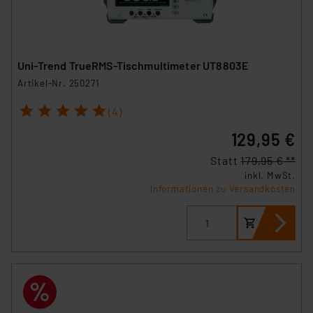
Uni-Trend TrueRMS-Tischmultimeter UT8803E
Artikel-Nr. 250271
1
2
3
4
5
(4)
129,95 €
Statt
179,95 € **
inkl. MwSt.
Informationen zu Versandkosten