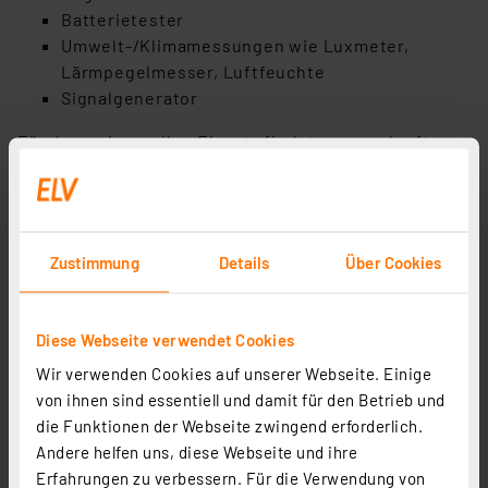
Batterietester
Umwelt-/Klimamessungen wie Luxmeter,
Lärmpegelmesser, Luftfeuchte
Signalgenerator
Für den universellen Einsatz findet man auch oft
über die genannten Kombinationen weitere
Kombi-
Messgeräte
mit integrierter Multimeter-
Funktionalität wie in Zangenamperemeter
integrierte Multimeter (siehe „Zangenmultimeter”), in
Zustimmung
Details
Über Cookies
Spannungsprüfer integrierte Multimeter oder
Multimeterfunktionen in Oszilloskopen.
Diese Webseite verwendet Cookies
Wie funktioniert ein Multimeter?
Wir verwenden Cookies auf unserer Webseite. Einige
Digitale Multimeter
bestehen aus wenigen
von ihnen sind essentiell und damit für den Betrieb und
Grundbaugruppen. Sehr einfache Multimeter
die Funktionen der Webseite zwingend erforderlich.
verarbeiten die Messwerte mit einem Spezial-IC, das
Andere helfen uns, diese Webseite und ihre
alle Aufgaben erledigt:
Erfahrungen zu verbessern. Für die Verwendung von