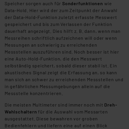
Speicher sorgen auch für
Sonderfunktionen
wie
Cookies nach Zweck und Anbieter ist durch Klick auf
Data-Hold. Hier wird der zum Zeitpunkt der Anwahl
den Button „Ablehnen oder Einstellungen“ abrufbar. Sie
der Data-Hold-Funktion zuletzt erfasste Messwert
können die Verwendung nicht notwendiger Cookies
gespeichert und bis zum Verlassen der Funktion
ablehnen oder ihr ganz oder teilweise zustimmen. Ihre
dauerhaft angezeigt. Dies hilft z. B. dann, wenn man
erteilte Zustimmung können Sie jederzeit unter dem
Messreihen schriftlich aufzeichnen will oder wenn
Link „Cookie Einstellungen“ anpassen oder widerrufen.
Messungen an schwierig zu erreichenden
Die Rechtmäßigkeit der Speicherung, Abrufung und
Messstellen auszuführen sind. Noch besser ist hier
Weiterverarbeitung dieser Daten zur Auswertung und
eine Auto-Hold-Funktion, die den Messwert
Analyse bis zum Zeitpunkt des Widerrufs bleibt hiervon
selbständig speichert, sobald dieser stabil ist. Ein
unberührt. Ihre Browser-Einstellungen können dazu
akustisches Signal zeigt die Erfassung an, so kann
führen, dass die Einstellungen nicht längerfristig
man sich an schwer zu erreichenden Messstellen und
gespeichert werden und dieses Banner erneut
in gefährlichen Messumgebungen allein auf die
angezeigt wird.
Messstelle konzentrieren.
„Einige Drittanbieter verarbeiten personenbezogene
Die meisten Multimeter sind immer noch mit
Dreh-
Daten in den USA. Ihre Einwilligung zur Einbindung von
Wahlschaltern
für die Auswahl vom Messarten
Cookies dieser Drittanbieter umfasst daher ggf. auch
ausgestattet. Diese bewahren vor groben
die Verarbeitung Ihrer Daten in den USA gemäß Art. 49
Bedienfehlern und liefern eine auf einen Blick