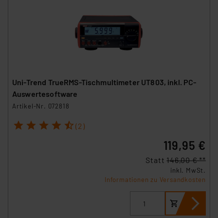
Uni-Trend TrueRMS-Tischmultimeter UT803, inkl. PC-
Auswertesoftware
Artikel-Nr. 072818
1
2
3
4
5
(2)
119,95 €
Statt
146,00 € **
inkl. MwSt.
Informationen zu Versandkosten