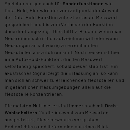
Speicher sorgen auch für
Sonderfunktionen
wie
Cookies nach Zweck und Anbieter ist durch Klick auf
Data-Hold. Hier wird der zum Zeitpunkt der Anwahl
den Button „Ablehnen oder Einstellungen“ abrufbar. Sie
der Data-Hold-Funktion zuletzt erfasste Messwert
können die Verwendung nicht notwendiger Cookies
gespeichert und bis zum Verlassen der Funktion
ablehnen oder ihr ganz oder teilweise zustimmen. Ihre
dauerhaft angezeigt. Dies hilft z. B. dann, wenn man
erteilte Zustimmung können Sie jederzeit unter dem
Messreihen schriftlich aufzeichnen will oder wenn
Link „Cookie Einstellungen“ anpassen oder widerrufen.
Messungen an schwierig zu erreichenden
Die Rechtmäßigkeit der Speicherung, Abrufung und
Messstellen auszuführen sind. Noch besser ist hier
Weiterverarbeitung dieser Daten zur Auswertung und
eine Auto-Hold-Funktion, die den Messwert
Analyse bis zum Zeitpunkt des Widerrufs bleibt hiervon
selbständig speichert, sobald dieser stabil ist. Ein
unberührt. Ihre Browser-Einstellungen können dazu
akustisches Signal zeigt die Erfassung an, so kann
führen, dass die Einstellungen nicht längerfristig
man sich an schwer zu erreichenden Messstellen und
gespeichert werden und dieses Banner erneut
in gefährlichen Messumgebungen allein auf die
angezeigt wird.
Messstelle konzentrieren.
„Einige Drittanbieter verarbeiten personenbezogene
Die meisten Multimeter sind immer noch mit
Dreh-
Daten in den USA. Ihre Einwilligung zur Einbindung von
Wahlschaltern
für die Auswahl vom Messarten
Cookies dieser Drittanbieter umfasst daher ggf. auch
ausgestattet. Diese bewahren vor groben
die Verarbeitung Ihrer Daten in den USA gemäß Art. 49
Bedienfehlern und liefern eine auf einen Blick