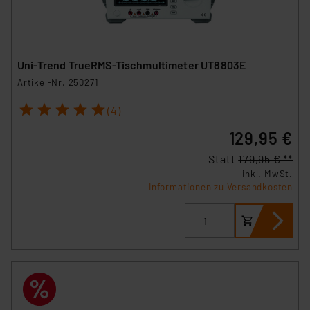
Uni-Trend TrueRMS-Tischmultimeter UT8803E
Artikel-Nr. 250271
1
2
3
4
5
(4)
129,95 €
Statt
179,95 € **
inkl. MwSt.
Informationen zu Versandkosten