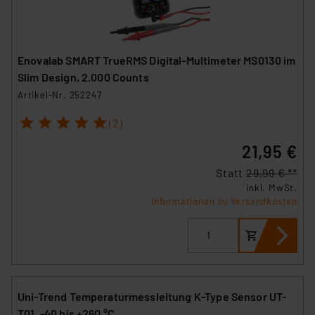
Enovalab SMART TrueRMS Digital-Multimeter MS0130 im
Slim Design, 2.000 Counts
Artikel-Nr. 252247
1
2
3
4
5
(2)
21,95 €
Statt
29,99 € **
inkl. MwSt.
Informationen zu Versandkosten
Uni-Trend Temperaturmessleitung K-Type Sensor UT-
T01, -40 bis +260 °C