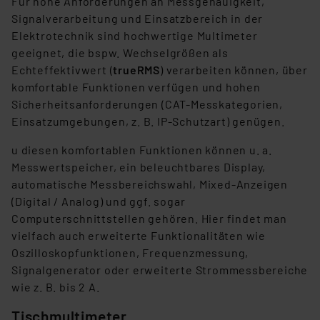
Für hohe Anforderungen an Messgenauigkeit,
Signalverarbeitung und Einsatzbereich in der
Elektrotechnik sind hochwertige Multimeter
geeignet, die bspw. Wechselgrößen als
Echteffektivwert (
trueRMS
) verarbeiten können, über
komfortable Funktionen verfügen und hohen
Sicherheitsanforderungen (CAT-Messkategorien,
Einsatzumgebungen, z. B. IP-Schutzart) genügen.
u diesen komfortablen Funktionen können u. a.
Messwertspeicher, ein beleuchtbares Display,
automatische Messbereichswahl, Mixed-Anzeigen
(Digital / Analog) und ggf. sogar
Computerschnittstellen gehören. Hier findet man
vielfach auch erweiterte Funktionalitäten wie
Oszilloskopfunktionen, Frequenzmessung,
Signalgenerator oder erweiterte Strommessbereiche
wie z. B. bis 2 A.
Tischmultimeter