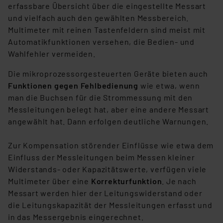
(1) lit. a DSGVO. Nähere Infos zu diesen Drittanbietern
erfassbare Übersicht über die eingestellte Messart
und zu der jeweiligen Datenübermittlung erhalten Sie in
und vielfach auch den gewählten Messbereich.
der Datenschutzerklärung. Für die USA besteht kein
Multimeter mit reinen Tastenfeldern sind meist mit
Angemessenheitsbeschluss der EU. Dies bedeutet,
Automatikfunktionen versehen, die Bedien- und
dass die USA als Land mit unzureichendem
Wahlfehler vermeiden.
Datenschutz nach EU-Standards eingestuft wird. So
Die mikroprozessorgesteuerten Geräte bieten auch
besteht etwa das Risiko, dass US-Behörden
Funktionen gegen Fehlbedienung
wie etwa, wenn
personenbezogene Daten in
man die Buchsen für die Strommessung mit den
Überwachungsprogrammen verarbeiten, ohne dass
Messleitungen belegt hat, aber eine andere Messart
hiergegen Klagemöglichkeiten für Europäer bestehen.
angewählt hat. Dann erfolgen deutliche Warnungen.
Unsere Kooperation mit diesen Dienstleistern stützt
sich auf die Standarddatenschutzklauseln der
Zur Kompensation störender Einflüsse wie etwa dem
Europäischen Kommission sowie einer eigenen
Einfluss der Messleitungen beim Messen kleiner
Beurteilung der mit der Datenübermittlung,
Widerstands- oder Kapazitätswerte, verfügen viele
insbesondere der Art der übermittelten Daten,
Multimeter über eine
Korrekturfunktion
. Je nach
verbundenen Risiken.“
Messart werden hier der Leitungswiderstand oder
die Leitungskapazität der Messleitungen erfasst und
Impressum
|
Datenschutzerklärung
in das Messergebnis eingerechnet.