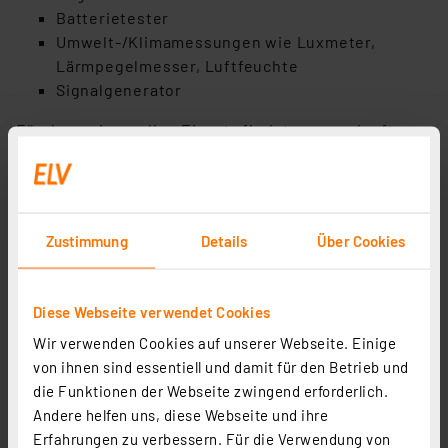
Batterietester
Umwelt-/Klimamessungen wie Luxmeter,
Lärmpegelmesser, Luftfeuchte
Signalgenerator
Für den universellen Einsatz findet man auch oft
über die genannten Kombinationen weitere
Kombi-
Messgeräte
mit integrierter Multimeter-
Funktionalität wie in Zangenamperemeter
integrierte Multimeter (siehe „Zangenmultimeter”), in
Zustimmung
Details
Über Cookies
Spannungsprüfer integrierte Multimeter oder
Multimeterfunktionen in Oszilloskopen.
Diese Webseite verwendet Cookies
Wie funktioniert ein Multimeter?
Wir verwenden Cookies auf unserer Webseite. Einige
Digitale Multimeter
bestehen aus wenigen
von ihnen sind essentiell und damit für den Betrieb und
Grundbaugruppen. Sehr einfache Multimeter
die Funktionen der Webseite zwingend erforderlich.
verarbeiten die Messwerte mit einem Spezial-IC, das
Andere helfen uns, diese Webseite und ihre
alle Aufgaben erledigt:
Erfahrungen zu verbessern. Für die Verwendung von