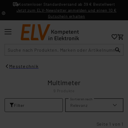
Kostenloser Standardversand ab 39 € Bestellwert
Jetzt zum ELV-Newsletter anmelden und einen 10 €
Gutschein erhalten
Suche
Messtechnik
Multimeter
9 Produkte
Sortieren nach
Filter
Relevanz
Seite 1 von 1