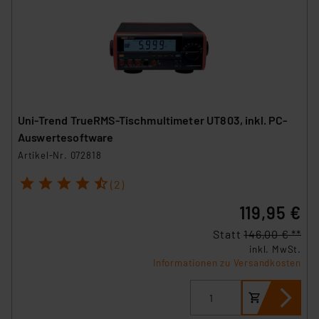
Uni-Trend TrueRMS-Tischmultimeter UT803, inkl. PC-
Auswertesoftware
Artikel-Nr. 072818
1
2
3
4
5
(2)
119,95 €
Statt
146,00 € **
inkl. MwSt.
Informationen zu Versandkosten