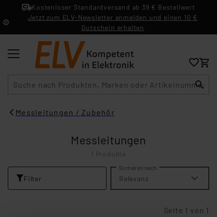
Kostenloser Standardversand ab 39 € Bestellwert
Jetzt zum ELV-Newsletter anmelden und einen 10 €
Gutschein erhalten
Suche
Messleitungen / Zubehör
Messleitungen
1 Produkte
Sortieren nach
Filter
Relevanz
Seite 1 von 1