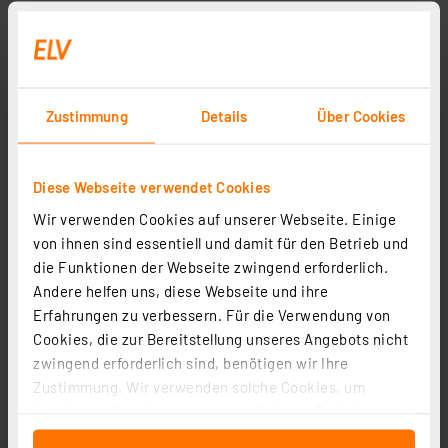
Vierleiter-Ri-Messkabel
Artikel-Nr. 057772
1
2
3
4
5
(1)
Zustimmung
Details
Über Cookies
15,95 €
inkl. MwSt.
Diese Webseite verwendet Cookies
Informationen zu Versandkosten
Wir verwenden Cookies auf unserer Webseite. Einige
Grundpreis 31.90 EUR pro lfm
von ihnen sind essentiell und damit für den Betrieb und
die Funktionen der Webseite zwingend erforderlich.
Andere helfen uns, diese Webseite und ihre
Erfahrungen zu verbessern. Für die Verwendung von
Cookies, die zur Bereitstellung unseres Angebots nicht
Seite 1 von 1
zwingend erforderlich sind, benötigen wir Ihre
Zustimmung. Wir verwenden solche Cookies, um
Inhalte und Anzeigen zu personalisieren, Funktionen
für soziale Medien anbieten zu können und die Zugriffe