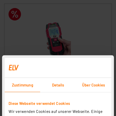
ELV Ortungsgerät OG-80, bis zu 80mm Suchtiefe
(Metallträger)
Artikel-Nr. 121213
Zustimmung
Details
Über Cookies
1
2
3
4
5
(14)
29,95 €
Diese Webseite verwendet Cookies
Statt
39,95 € **
Wir verwenden Cookies auf unserer Webseite. Einige
inkl. MwSt.