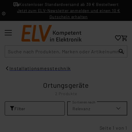
Kostenloser Standardversand ab 39 € Bestellwert
Jetzt zum ELV-Newsletter anmelden und einen 10 €
Gutschein erhalten
Suche
Installationsmesstechnik
Ortungsgeräte
2 Produkte
Sortieren nach
Filter
Relevanz
Seite 1 von 1