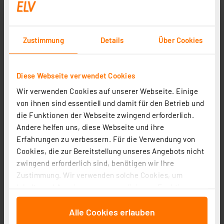
29,95 €
Statt
39,95 € **
inkl. MwSt.
Zustimmung
Details
Über Cookies
Informationen zu Versandkosten
Diese Webseite verwendet Cookies
Wir verwenden Cookies auf unserer Webseite. Einige
von ihnen sind essentiell und damit für den Betrieb und
ELV Cable Tracker MS6812, Leitungssuchgerät und
die Funktionen der Webseite zwingend erforderlich.
Telefonleitungstester
Andere helfen uns, diese Webseite und ihre
Artikel-Nr. 064818
Erfahrungen zu verbessern. Für die Verwendung von
Cookies, die zur Bereitstellung unseres Angebots nicht
1
2
3
4
5
(13)
zwingend erforderlich sind, benötigen wir Ihre
24,95 €
Zustimmung. Wir verwenden solche Cookies, um
Inhalte und Anzeigen zu personalisieren, Funktionen
inkl. MwSt.
Informationen zu Versandkosten
für soziale Medien anbieten zu können und die Zugriffe
Alle Cookies erlauben
auf unsere Website zu analysieren. Außerdem geben
wir Informationen zu Ihrer Verwendung unserer Website