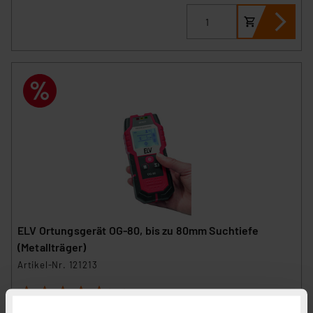
ELV Ortungsgerät OG-80, bis zu 80mm Suchtiefe
(Metallträger)
Artikel-Nr. 121213
1
2
3
4
5
(14)