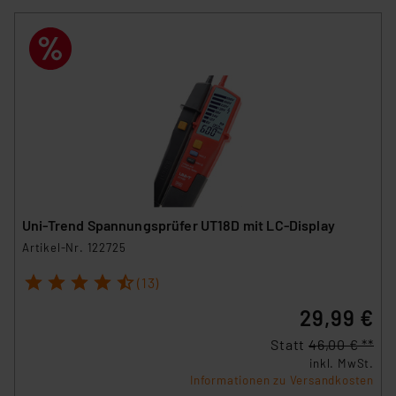
Uni-Trend Spannungsprüfer UT18D mit LC-Display
Artikel-Nr. 122725
1
2
3
4
5
(13)
29,99 €
Statt
46,00 € **
inkl. MwSt.
Informationen zu Versandkosten