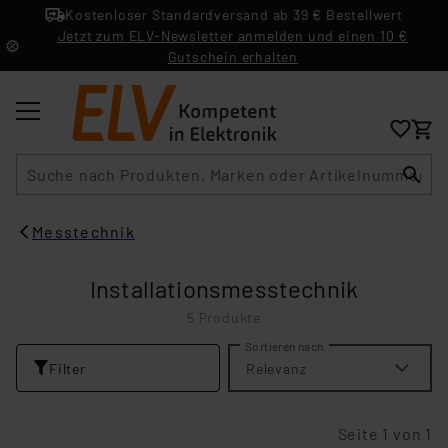
Kostenloser Standardversand ab 39 € Bestellwert
Jetzt zum ELV-Newsletter anmelden und einen 10 €
Gutschein erhalten
Suche
Messtechnik
Installationsmesstechnik
5 Produkte
Sortieren nach
Filter
Relevanz
Seite 1 von 1