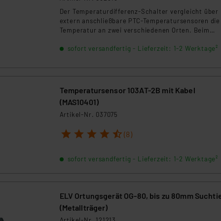
Der Temperaturdifferenz-Schalter vergleicht über
extern anschließbare PTC-Temperatursensoren die
Temperatur an zwei verschiedenen Orten. Beim
Überschreiten einer einstellbaren Differenztemper
sofort versandfertig - Lieferzeit: 1-2 Werktage²
wird ein Relais- Schaltausgang aktiviert. Die
Einstellung der Temperaturdifferenz erfolgt sehr
einfach nur mit einem Multimeter.
Temperatursensor 103AT-2B mit Kabel
(MAS10401)
Artikel-Nr. 037075
1
2
3
4
5
(8)
sofort versandfertig - Lieferzeit: 1-2 Werktage²
ELV Ortungsgerät OG-80, bis zu 80mm Suchti
(Metallträger)
Artikel-Nr. 121213