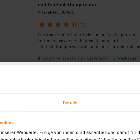
und Telefonleitungstester
Artikel-Nr. 064818
1
2
3
4
5
(13)
Das kontaktlose Identifizieren und Verfolgen von
Leitungen sowie der Test von (analogen)
Telefonleitungen war wohl noch nie einfacher als m
diesem zweiteiligen Leitungssucher.
sofort versandfertig - Lieferzeit: 1-2 Werktage²
ELV Bausatz Homematic IP CO2-Sensor HmIP-
SCTH230, 230 V
Artikel-Nr. 155645
Details
1
2
3
4
5
(2)
Der neue Bausatz des Homematic IP CO2-Sensors 
ookies
zusätzlicher Messung der Temperatur und Luftfeu
dient zur Ermittlung des Luftqualitätswertes in
nserer Webseite. Einige von ihnen sind essentiell und damit für d
Innenräumen. Hinweis: Hierbei handelt es sich um
ngend erforderlich. Andere helfen uns, diese Webseite und ihre 