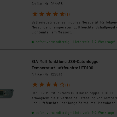
Artikel-Nr. 044438
1
2
3
4
5
(1)
Batteriebetriebenes, mobiles Messgerät für folgen
Messungen: Temperatur, Luftfeuchte, Schallpegel 
Lichteinfall am Messort.
sofort versandfertig - Lieferzeit: 1-2 Werktage²
ELV Multifunktions USB-Datenlogger
Temperatur/Luftfeuchte UTD100
Artikel-Nr. 122633
1
2
3
4
5
(1)
Der ELV Multifunktions USB Datenlogger UTD100
ermöglicht die zuverlässige Erfassung von Temper
und Luftfeuchte über lange Zeiträume. Messdaten
werden intern gespeichert und per USB direkt am 
sofort versandfertig - Lieferzeit: 1-2 Werktage²
ausgewertet. Das wetterfeste Gerät eignet sich id