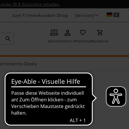
einen 10 € Gutschein erhalten
Services
zum Firmenkunden Shop
Karriere
Mein ELV
Merkzettel
Warenkorb
ortiments-Deals