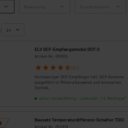
Bewertung
Einsatzbereich
:
ELV DCF-Empfangsmodul DCF-2
Artikel-Nr. 091610
1
2
3
4
5
(21)
Hochwertiger DCF-Empfänger inkl. DCF-Antenne,
ausgeführt in Miniaturbauweise und innovativer
Technik.
sofort versandfertig - Lieferzeit: 1-2 Werktage²
Bausatz Temperaturdifferenz-Schalter TDS1
Artikel-Nr. 052819