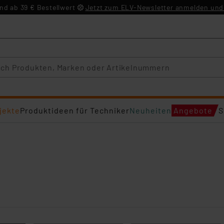
d ab 39 € Bestellwert
Jetzt zum ELV-Newsletter anmelden und 
jekte
Produktideen für Techniker
Neuheiten
Angebote
S