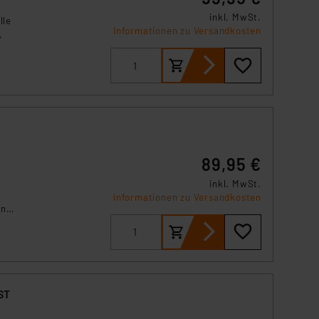
s Land mit unzureichendem
inkl. MwSt.
lle
örden personenbezogene
Informationen zu Versandkosten
,
r Europäer bestehen.
ln der Europäischen
 Art der übermittelten
e
89,95 €
inkl. MwSt.
Informationen zu Versandkosten
und
ST