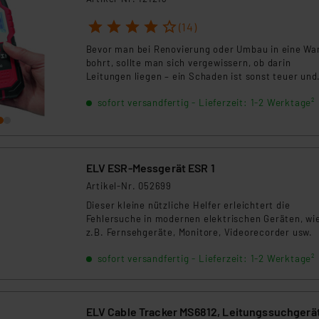
1
2
3
4
5
(14)
Bevor man bei Renovierung oder Umbau in eine Wa
bohrt, sollte man sich vergewissern, ob darin
Leitungen liegen – ein Schaden ist sonst teuer und
schwer zu reparieren, z. B. ein angebohrtes
sofort versandfertig - Lieferzeit: 1-2 Werktage²
Wasserrohr. Das Ortungsgerät OG-80 zeigt Ihnen
zielsicher, wo Leitungen, Balken und stromführend
Kabel in oder hinter der Wand liegen.
ELV ESR-Messgerät ESR 1
Artikel-Nr. 052699
Dieser kleine nützliche Helfer erleichtert die
Fehlersuche in modernen elektrischen Geräten, wi
z.B. Fernsehgeräte, Monitore, Videorecorder usw.
sofort versandfertig - Lieferzeit: 1-2 Werktage²
ELV Cable Tracker MS6812, Leitungssuchgerä