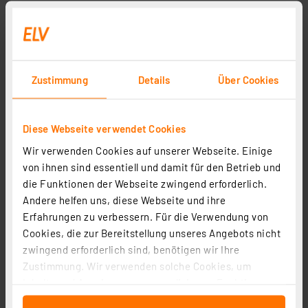
Zustimmung
Details
Über Cookies
Diese Webseite verwendet Cookies
ABACOM sPlan V 8.0 CD-ROM Deutsch/Engl.
Wir verwenden Cookies auf unserer Webseite. Einige
Artikel-Nr. 252336
von ihnen sind essentiell und damit für den Betrieb und
1
2
3
4
5
(8)
die Funktionen der Webseite zwingend erforderlich.
Andere helfen uns, diese Webseite und ihre
43,95 €
Erfahrungen zu verbessern. Für die Verwendung von
inkl. MwSt.
Cookies, die zur Bereitstellung unseres Angebots nicht
Informationen zu Versandkosten
zwingend erforderlich sind, benötigen wir Ihre
Zustimmung. Wir verwenden solche Cookies, um
Inhalte und Anzeigen zu personalisieren, Funktionen
für soziale Medien anbieten zu können und die Zugriffe