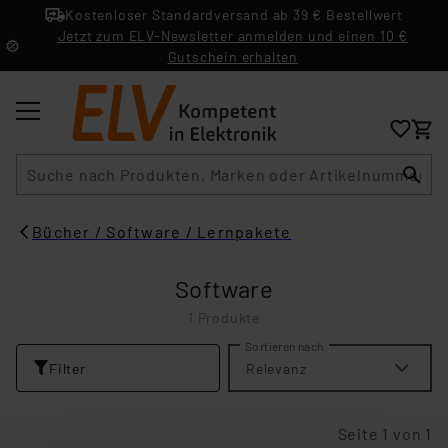
Kostenloser Standardversand ab 39 € Bestellwert
Jetzt zum ELV-Newsletter anmelden und einen 10 €
Gutschein erhalten
Suche
Bücher / Software / Lernpakete
Software
1 Produkte
Sortieren nach
Filter
Relevanz
Seite 1 von 1