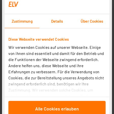
Akku-Lade-Controller ALC 100 Teil 1/2
Artikel-Nr. 201217
Zustimmung
Details
Über Cookies
Lesen Sie mehr
Diese Webseite verwendet Cookies
USB-PC-Datenlogger PCD200 Teil 2/2
Wir verwenden Cookies auf unserer Webseite. Einige
Artikel-Nr. 201218
von ihnen sind essentiell und damit für den Betrieb und
die Funktionen der Webseite zwingend erforderlich.
Lesen Sie mehr
Andere helfen uns, diese Webseite und ihre
Erfahrungen zu verbessern. Für die Verwendung von
Cookies, die zur Bereitstellung unseres Angebots nicht
zwingend erforderlich sind, benötigen wir Ihre
Optische Übertragungstechnik Teil 2/3
Zustimmung. Wir verwenden solche Cookies, um
Artikel-Nr. 201219
Inhalte und Anzeigen zu personalisieren, Funktionen
für soziale Medien anbieten zu können und die Zugriffe
Lesen Sie mehr
Alle Cookies erlauben
auf unsere Website zu analysieren. Außerdem geben