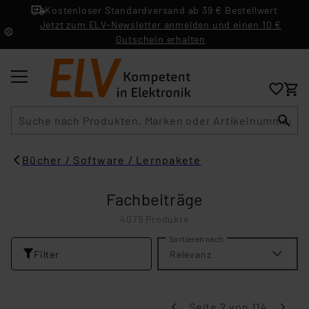
Kostenloser Standardversand ab 39 € Bestellwert
Jetzt zum ELV-Newsletter anmelden und einen 10 €
Gutschein erhalten
Suche
Bücher / Software / Lernpakete
Fachbeiträge
4079 Produkte
Sortieren nach
Filter
Relevanz
Seite 2 von 114