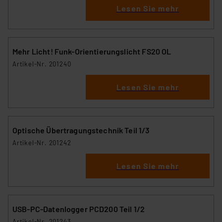
Lesen Sie mehr
personenbezogene Daten in
Überwachungsprogrammen verarbeiten, ohne dass
hiergegen Klagemöglichkeiten für Europäer bestehen.
Unsere Kooperation mit diesen Dienstleistern stützt
Mehr Licht! Funk-Orientierungslicht FS20 OL
sich auf die Standarddatenschutzklauseln der
Artikel-Nr. 201240
Europäischen Kommission sowie einer eigenen
Beurteilung der mit der Datenübermittlung,
Lesen Sie mehr
insbesondere der Art der übermittelten Daten,
verbundenen Risiken.“
Impressum
|
Datenschutzerklärung
Optische Übertragungstechnik Teil 1/3
Artikel-Nr. 201242
Lesen Sie mehr
USB-PC-Datenlogger PCD200 Teil 1/2
Artikel-Nr. 201243