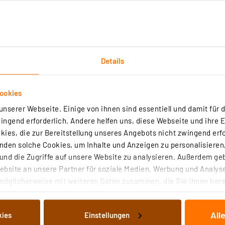
Details
ookies
nserer Webseite. Einige von ihnen sind essentiell und damit für d
ngend erforderlich. Andere helfen uns, diese Webseite und ihre 
ies, die zur Bereitstellung unseres Angebots nicht zwingend erfo
den solche Cookies, um Inhalte und Anzeigen zu personalisieren,
nd die Zugriffe auf unsere Website zu analysieren. Außerdem ge
bsite an unsere Partner für soziale Medien, Werbung und Analyse
möglicherweise mit weiteren Daten zusammen, die Sie ihnen berei
 Dienste gesammelt haben. Indem Sie auf „Alle akzeptieren“ kli
von Informationen auf Ihrem gerät (§25 Abs.1 TTDSG) sowie der 
All
kies
Einstellungen
nachfolgend dargestellten bzw. die von Ihnen ausgewählten Verar