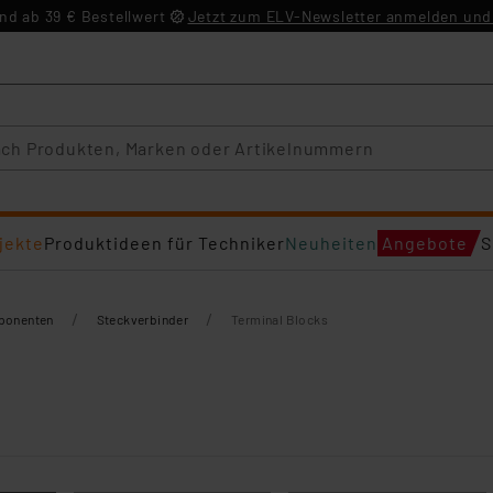
d ab 39 € Bestellwert
Jetzt zum ELV-Newsletter anmelden und 
jekte
Produktideen für Techniker
Neuheiten
Angebote
S
/
/
mponenten
Steckverbinder
Terminal Blocks