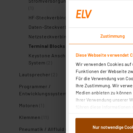
Stromversorgungsstecker
(1)
HF-Steckverbinder
(1)
Daten-Steckverbinder
(1)
Zustimmung
Netzsteckverbinder
(2)
Terminal Blocks
(1)
Diese Webseite verwendet C
Keystone Anschluss-
System
(2)
Wir verwenden Cookies auf u
Funktionen der Webseite zwi
Lautsprecher
(2)
Für die Verwendung von Cook
Ihre Zustimmung. Wir verwen
Programmer /
Medien anbieten zu können u
Entwicklungssysteme
(1)
Ihrer Verwendung unserer We
Motoren
(1)
führen diese Informationen 
im Rahmen Ihrer Nutzung der
Klemmen
(11)
dem Speichern und Abrufen 
Nur notwendige Coo
Weiterverarbeitung für die 
Pneumatik / Allfluid
(1)