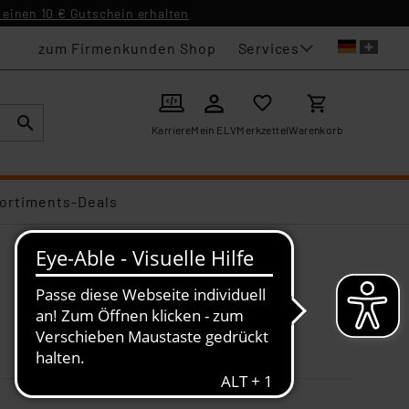
einen 10 € Gutschein erhalten
Services
zum Firmenkunden Shop
Karriere
Mein ELV
Merkzettel
Warenkorb
ortiments-Deals