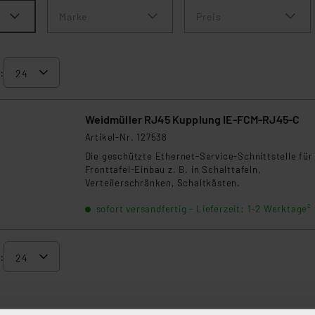
Marke
Preis
:
Weidmüller RJ45 Kupplung IE-FCM-RJ45-C
Artikel-Nr. 127538
Die geschützte Ethernet-Service-Schnittstelle für
Fronttafel-Einbau z. B. in Schalttafeln,
Verteilerschränken, Schaltkästen.
sofort versandfertig - Lieferzeit: 1-2 Werktage²
: