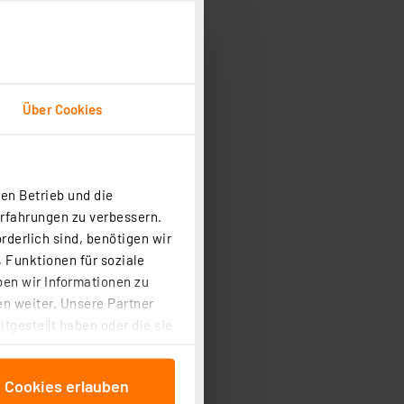
Über Cookies
en Betrieb und die
Erfahrungen zu verbessern.
rderlich sind, benötigen wir
 Funktionen für soziale
ben wir Informationen zu
n weiter. Unsere Partner
tgestellt haben oder die sie
cken, stimmen Sie sowohl
anschließenden
e Cookies erlauben
beitungszwecke (Art. 6