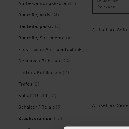
Sortieren nach
Aufbewahrungskästen
(14)
Relevanz
Bauteile, aktiv
(41)
Bauteile, passiv
(7)
Artikel pro Seite
Bauteile, Sortimente
(4)
Elektrische Antriebstechnik
(1)
Gehäuse / Zubehör
(24)
Lüfter / Kühlkörper
(2)
Trafos
(2)
Kabel / Draht
(13)
Artikel pro Seite
Schalter / Relais
(3)
Steckverbinder
(10)