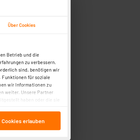
Über Cookies
en Betrieb und die
Erfahrungen zu verbessern.
rderlich sind, benötigen wir
 Funktionen für soziale
ben wir Informationen zu
n weiter. Unsere Partner
tgestellt haben oder die sie
cken, stimmen Sie sowohl
anschließenden
e Cookies erlauben
beitungszwecke (Art. 6
 ist durch Klick auf den
 Cookies ablehnen oder ihr