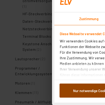
Stromversorgungsstecker
(1)
HF-Steckverbinder
(1)
Zustimmung
Daten-Steckverbinder
(1)
Netzsteckverbinder
(2)
Diese Webseite verwendet C
Terminal Blocks
(1)
Wir verwenden Cookies auf u
Keystone Anschluss-
Funktionen der Webseite zwi
System
(2)
Für die Verwendung von Cook
Ihre Zustimmung. Wir verwen
Lautsprecher
(2)
Medien anbieten zu können u
Programmer /
Ihrer Verwendung unserer We
Entwicklungssysteme
(1)
führen diese Informationen 
im Rahmen Ihrer Nutzung der
Motoren
(1)
dem Speichern und Abrufen 
Nur notwendige Coo
Weiterverarbeitung für die 
Klemmen
(11)
Abs.1a DSG-VO) zu. Eine deta
Pneumatik / Allfluid
(1)
Button „Ablehnen oder Einst