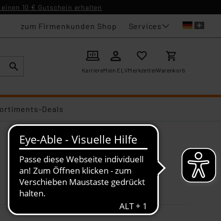
einen 10 € Gutschein erhalten
Services
zum Firmenkunden Shop
Karriere
Mein ELV
Merkzettel
Warenkorb
ortiments-Deals