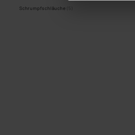
ganz oder teilweise zustimm
Schrumpfschläuche
(5)
anpassen oder widerrufen. 
Auswertung und Analyse bis 
dazu führen, dass die Einst
„Einige Drittanbieter verar
dieser Drittanbieter umfasst
Nähere Infos zu diesen Drit
Für die USA besteht kein A
Datenschutz nach EU-Standa
Daten in Überwachungsprogr
Unsere Kooperation mit dies
Kommission sowie einer eige
Daten, verbundenen Risiken
Impressum
|
Datenschutzer