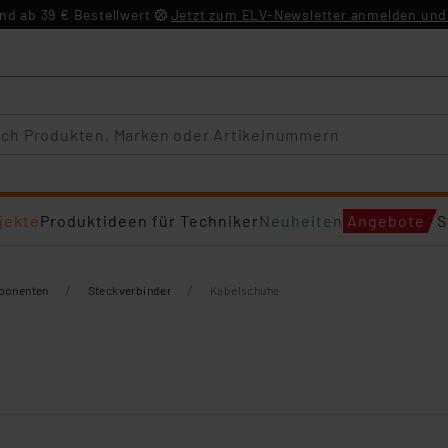
d ab 39 € Bestellwert
Jetzt zum ELV-Newsletter anmelden und 
jekte
Produktideen für Techniker
Neuheiten
Angebote
S
/
/
mponenten
Steckverbinder
Kabelschuhe