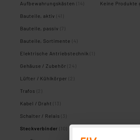
Aufbewahrungskästen
(14)
Keine Produkte
Bauteile, aktiv
(41)
Bauteile, passiv
(7)
Bauteile, Sortimente
(4)
Elektrische Antriebstechnik
(1)
Gehäuse / Zubehör
(24)
Lüfter / Kühlkörper
(2)
Trafos
(2)
Kabel / Draht
(13)
Schalter / Relais
(3)
Steckverbinder
(10)