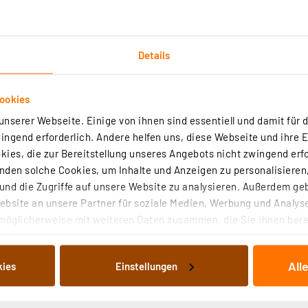
Details
ookies
nserer Webseite. Einige von ihnen sind essentiell und damit für d
ngend erforderlich. Andere helfen uns, diese Webseite und ihre 
ies, die zur Bereitstellung unseres Angebots nicht zwingend erfo
den solche Cookies, um Inhalte und Anzeigen zu personalisieren,
nd die Zugriffe auf unsere Website zu analysieren. Außerdem ge
bsite an unsere Partner für soziale Medien, Werbung und Analyse
möglicherweise mit weiteren Daten zusammen, die Sie ihnen berei
 Dienste gesammelt haben. Indem Sie auf „Alle akzeptieren“ kli
von Informationen auf Ihrem gerät (§25 Abs.1 TTDSG) sowie der 
All
kies
Einstellungen
nachfolgend dargestellten bzw. die von Ihnen ausgewählten Verar
illierte Auflistung der einzelnen Cookies nach Zweck und Anbieter
ellungen“ abrufbar. Sie können die Verwendung nicht notwendiger