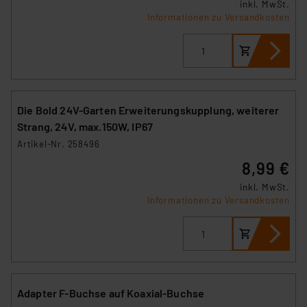
inkl. MwSt.
dass die USA als Land mit unzureichendem
Informationen zu Versandkosten
Datenschutz nach EU-Standards eingestuft wird. So
besteht etwa das Risiko, dass US-Behörden
personenbezogene Daten in
Überwachungsprogrammen verarbeiten, ohne dass
hiergegen Klagemöglichkeiten für Europäer bestehen.
Unsere Kooperation mit diesen Dienstleistern stützt
Die Bold 24V-Garten Erweiterungskupplung, weiterer
sich auf die Standarddatenschutzklauseln der
Strang, 24V, max.150W, IP67
Europäischen Kommission sowie einer eigenen
Artikel-Nr. 258496
Beurteilung der mit der Datenübermittlung,
8,99 €
insbesondere der Art der übermittelten Daten,
inkl. MwSt.
verbundenen Risiken.“
Informationen zu Versandkosten
Impressum
|
Datenschutzerklärung
Adapter F-Buchse auf Koaxial-Buchse