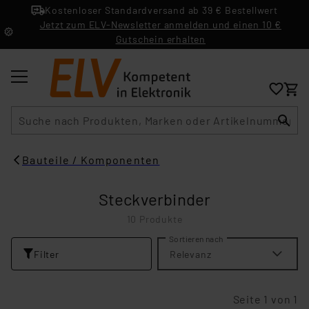
Kostenloser Standardversand ab 39 € Bestellwert
Jetzt zum ELV-Newsletter anmelden und einen 10 €
Gutschein erhalten
Suche
Bauteile / Komponenten
Steckverbinder
10 Produkte
Sortieren nach
Filter
Relevanz
Seite 1 von 1