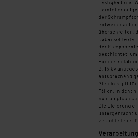
Festigkeit und 
Nähere Infos zu diesen Drit
Hersteller aufg
Für die USA besteht kein A
der Schrumpfsch
Datenschutz nach EU-Standa
entweder auf de
Daten in Überwachungsprogr
überschreiten, 
Unsere Kooperation mit dies
Dabei sollte de
Kommission sowie einer eige
der Komponenten
Daten, verbundenen Risiken
beschichtet, um 
Für die Isolatio
Impressum
|
Datenschutzer
B. 15 kV angegeb
entsprechend ge
Gleiches gilt f
Fällen, in denen
Schrumpfschläuc
Die Lieferung er
untergebracht s
verschiedener D
Verarbeitun