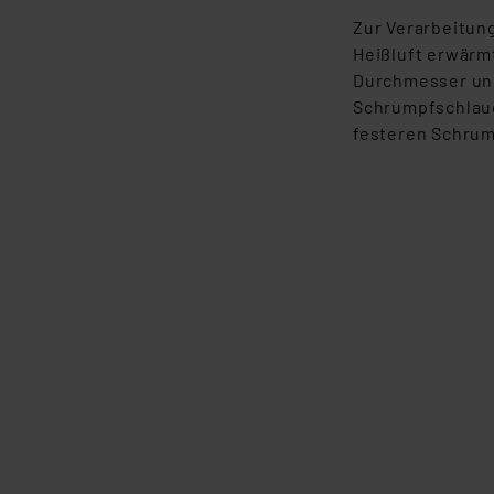
Zur Verarbeitun
Heißluft erwärmt
Durchmesser und
Schrumpfschlauc
festeren Schrum