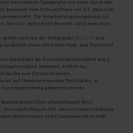
 einer bestimmten Temperatur mit einer durch den
n der Datenschutzerklärung.
o bedeutet eine Schrumpfrate von 2:1, dass sich
s Land mit unzureichendem
sammenzieht. Die Verarbeitungstemperatur ist
örden personenbezogene
 Den hier definierten Bereich sollte man nicht
r Europäer bestehen.
ln der Europäischen
 größer sein als der Umfang der
Bauteile
bzw.
 Art der übermittelten
zusätzlich innen mit einem Kleb- und Dichtstoff
 im Datenblatt als Durchschlagsfestigkeit wie z.
schlagsfestigkeit ankommt, sollten nur
schläuche zum Einsatz kommen.
ieren auf flammhemmenden Materialien. In
doch nur entsprechend gekennzeichnete
eten Spenderboxen (Schrumpfschlauch-Box)
w. Schrumpfschlauch-Set, das Schrumpfschläuche
Bauteildimensionen und Einsatzzwecke enthält.