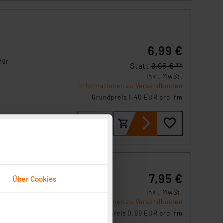
6,99 €
für
Statt
9,95 € **
inkl. MwSt.
Informationen zu Versandkosten
Grundpreis 1.40 EUR pro lfm
7,95 €
Über Cookies
inkl. MwSt.
Informationen zu Versandkosten
für
Grundpreis 0.99 EUR pro lfm