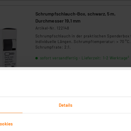
Schrumpfschlauch-Box, schwarz, 5 m,
Durchmesser 19,1 mm
Artikel-Nr. 122148
Schrumpfschlauch in der praktischen Spenderbox 
individuelle Längen. Schrumpftemperatur: > 70 °C,
Schrumpfrate: 2:1.
sofort versandfertig - Lieferzeit: 1-2 Werktage²
Schrumpfschlauch-Box, schwarz, 8 m,
Durchmesser 12,7 mm
Details
Artikel-Nr. 122147
Schrumpfschlauch in der praktischen Spenderbox 
ookies
individuelle Längen. Schrumpftemperatur: > 70 °C,