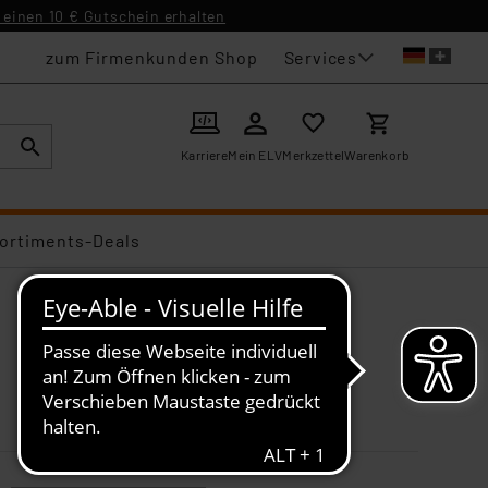
einen 10 € Gutschein erhalten
Services
zum Firmenkunden Shop
Karriere
Mein ELV
Merkzettel
Warenkorb
ortiments-Deals