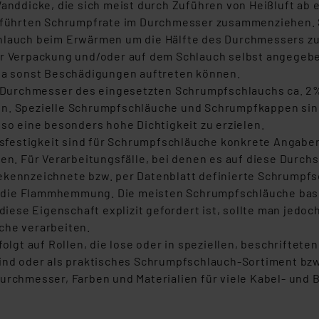
Wanddicke, die sich meist durch Zuführen von Heißluft ab
tanbietern und zu der jeweiligen Datenübermittlung erhalten Sie i
eführten Schrumpfrate im Durchmesser zusammenziehen. S
ngemessenheitsbeschluss der EU. Dies bedeutet, dass die USA al
lauch beim Erwärmen um die Hälfte des Durchmessers zu
rds eingestuft wird. So besteht etwa das Risiko, dass US-Beh
r Verpackung und/oder auf dem Schlauch selbst angegeben.
ammen verarbeiten, ohne dass hiergegen Klagemöglichkeiten fü
da sonst Beschädigungen auftreten können.
en Dienstleistern stützt sich auf die Standarddatenschutzklause
r Durchmesser des eingesetzten Schrumpfschlauchs ca. 2%
nen Beurteilung der mit der Datenübermittlung, insbesondere der
. Spezielle Schrumpfschläuche und Schrumpfkappen sind 
.“
so eine besonders hohe Dichtigkeit zu erzielen.
nsfestigkeit sind für Schrumpfschläuche konkrete Angaben
klärung
en. Für Verarbeitungsfälle, bei denen es auf diese Durch
kennzeichnete bzw. per Datenblatt definierte Schrumpf
ür die Flammhemmung. Die meisten Schrumpfschläuche bas
 diese Eigenschaft explizit gefordert ist, sollte man je
he verarbeiten.
folgt auf Rollen, die lose oder in speziellen, beschrift
ind oder als praktisches Schrumpfschlauch-Sortiment bz
urchmesser, Farben und Materialien für viele Kabel- und 
g