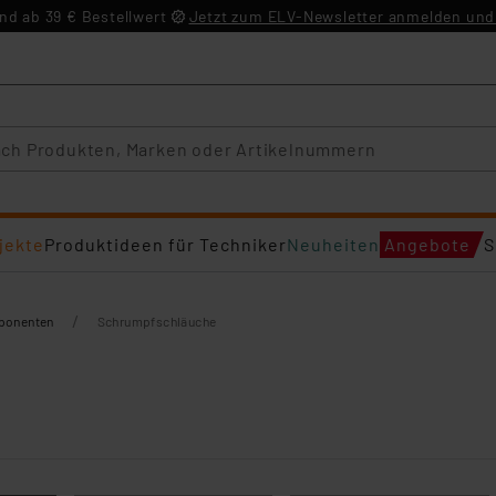
d ab 39 € Bestellwert
Jetzt zum ELV-Newsletter anmelden und 
jekte
Produktideen für Techniker
Neuheiten
Angebote
S
/
mponenten
Schrumpfschläuche