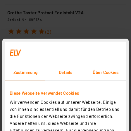
Grothe Taster Protact Edelstahl V2A
Artikel-Nr. 095134
1
2
3
4
5
(2)
14,00 €
inkl. MwSt.
Informationen zu Versandkosten
Zustimmung
Details
Über Cookies
Diese Webseite verwendet Cookies
Leistungsrelais, 5 V/64-Ohm-Spule, 1 x um, G5LE-1-5DC
Wir verwenden Cookies auf unserer Webseite. Einige
Artikel-Nr. 009747
von ihnen sind essentiell und damit für den Betrieb und
1
2
3
4
5
(1)
die Funktionen der Webseite zwingend erforderlich.
Andere helfen uns, diese Webseite und ihre
2,19 €
Erfahrungen zu verbessern. Für die Verwendung von