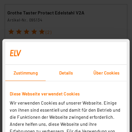
Grothe Taster Protact Edelstahl V2A
Artikel-Nr. 095134
1
2
3
4
5
(2)
14,00 €
inkl. MwSt.
Informationen zu Versandkosten
Zustimmung
Details
Über Cookies
Diese Webseite verwendet Cookies
Leistungsrelais, 5 V/64-Ohm-Spule, 1 x um, G5LE-1-5DC
Wir verwenden Cookies auf unserer Webseite. Einige
Artikel-Nr. 009747
von ihnen sind essentiell und damit für den Betrieb und
1
2
3
4
5
(1)
die Funktionen der Webseite zwingend erforderlich.
Andere helfen uns, diese Webseite und ihre
2,19 €
Erfahrungen zu verbessern. Für die Verwendung von