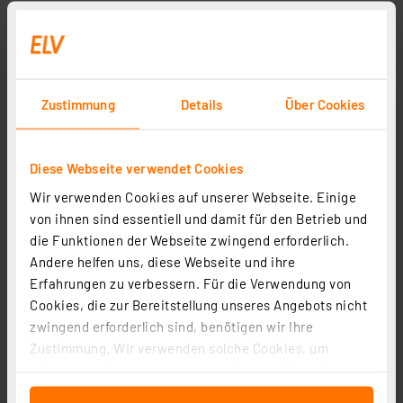
Lüfter-Kühlkörper LK 75 (2 Hälften erforderlich)
Artikel-Nr. 001762
1
2
3
4
5
(1)
Zustimmung
Details
Über Cookies
14,95 €
inkl. MwSt.
Diese Webseite verwendet Cookies
Informationen zu Versandkosten
Wir verwenden Cookies auf unserer Webseite. Einige
von ihnen sind essentiell und damit für den Betrieb und
die Funktionen der Webseite zwingend erforderlich.
Andere helfen uns, diese Webseite und ihre
Seite 1 von 1
Erfahrungen zu verbessern. Für die Verwendung von
Cookies, die zur Bereitstellung unseres Angebots nicht
zwingend erforderlich sind, benötigen wir Ihre
Zustimmung. Wir verwenden solche Cookies, um
Inhalte und Anzeigen zu personalisieren, Funktionen
für soziale Medien anbieten zu können und die Zugriffe