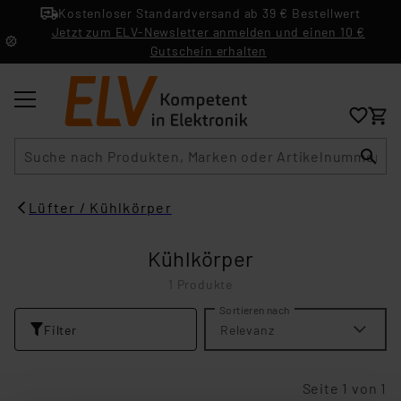
Kostenloser Standardversand ab 39 € Bestellwert
Jetzt zum ELV-Newsletter anmelden und einen 10 €
Gutschein erhalten
Suche
Lüfter / Kühlkörper
Kühlkörper
1 Produkte
Sortieren nach
Filter
Relevanz
Seite 1 von 1