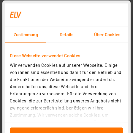
Lüfter-Kühlkörper LK 75 (2 Hälften erforderlich)
Artikel-Nr. 001762
1
2
3
4
5
(1)
Zustimmung
Details
Über Cookies
14,95 €
inkl. MwSt.
Diese Webseite verwendet Cookies
Informationen zu Versandkosten
Wir verwenden Cookies auf unserer Webseite. Einige
von ihnen sind essentiell und damit für den Betrieb und
die Funktionen der Webseite zwingend erforderlich.
Andere helfen uns, diese Webseite und ihre
Erfahrungen zu verbessern. Für die Verwendung von
Fischer Elektronik Wärmeleitpaste WLPF 10 silikonfrei
Cookies, die zur Bereitstellung unseres Angebots nicht
5 ml
zwingend erforderlich sind, benötigen wir Ihre
Artikel-Nr. 102096
Zustimmung. Wir verwenden solche Cookies, um
Inhalte und Anzeigen zu personalisieren, Funktionen
1
2
3
4
5
(1)
für soziale Medien anbieten zu können und die Zugriffe