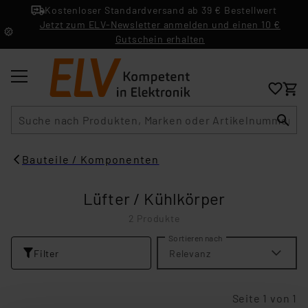
Kostenloser Standardversand ab 39 € Bestellwert
Jetzt zum ELV-Newsletter anmelden und einen 10 €
Gutschein erhalten
Suche
Bauteile / Komponenten
Lüfter / Kühlkörper
2 Produkte
Sortieren nach
Filter
Relevanz
Seite 1 von 1