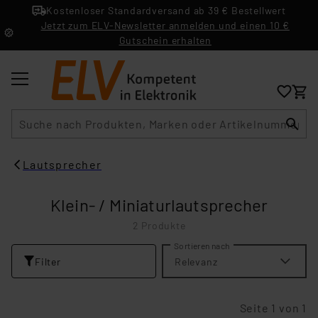
Kostenloser Standardversand ab 39 € Bestellwert
Jetzt zum ELV-Newsletter anmelden und einen 10 €
Gutschein erhalten
Suche
Lautsprecher
Klein- / Miniaturlautsprecher
2 Produkte
Sortieren nach
Filter
Relevanz
Seite 1 von 1