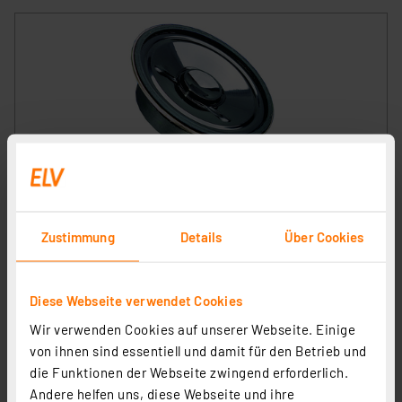
VISATON Kleinlautsprecher mit Kunststoffmembran
und Metallkorb 5 cm, K 50 / 8 Ohm
Artikel-Nr. 107174
Zustimmung
Details
Über Cookies
1
2
3
4
5
(3)
2,95 €
Diese Webseite verwendet Cookies
inkl. MwSt.
Wir verwenden Cookies auf unserer Webseite. Einige
Informationen zu Versandkosten
von ihnen sind essentiell und damit für den Betrieb und
die Funktionen der Webseite zwingend erforderlich.
Andere helfen uns, diese Webseite und ihre