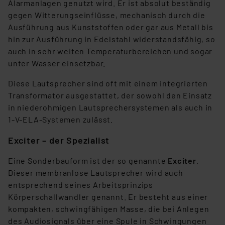
der Datenschutzerklärung. Für die USA besteht kein
Alarmanlagen genutzt wird. Er ist absolut beständig
Angemessenheitsbeschluss der EU. Dies bedeutet,
gegen Witterungseinflüsse, mechanisch durch die
dass die USA als Land mit unzureichendem
Ausführung aus Kunststoffen oder gar aus Metall bis
Datenschutz nach EU-Standards eingestuft wird. So
hin zur Ausführung in Edelstahl widerstandsfähig, so
besteht etwa das Risiko, dass US-Behörden
auch in sehr weiten Temperaturbereichen und sogar
personenbezogene Daten in
unter Wasser einsetzbar.
Überwachungsprogrammen verarbeiten, ohne dass
Diese Lautsprecher sind oft mit einem integrierten
hiergegen Klagemöglichkeiten für Europäer bestehen.
Transformator ausgestattet, der sowohl den Einsatz
Unsere Kooperation mit diesen Dienstleistern stützt
in niederohmigen Lautsprechersystemen als auch in
sich auf die Standarddatenschutzklauseln der
1-V-ELA-Systemen zulässt.
Europäischen Kommission sowie einer eigenen
Beurteilung der mit der Datenübermittlung,
Exciter – der Spezialist
insbesondere der Art der übermittelten Daten,
verbundenen Risiken.“
Eine Sonderbauform ist der so genannte
Exciter
.
Dieser membranlose Lautsprecher wird auch
Impressum
|
Datenschutzerklärung
entsprechend seines Arbeitsprinzips
Körperschallwandler genannt. Er besteht aus einer
kompakten, schwingfähigen Masse, die bei Anlegen
des Audiosignals über eine Spule in Schwingungen