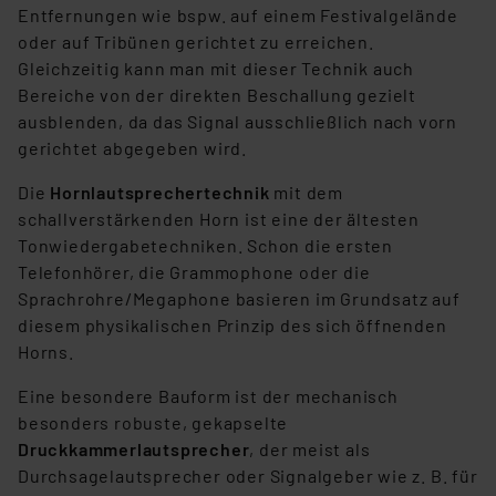
Entfernungen wie bspw. auf einem Festivalgelände
können die Verwendung nicht notwendiger Cookies
oder auf Tribünen gerichtet zu erreichen.
ablehnen oder ihr ganz oder teilweise zustimmen. Ihre
Gleichzeitig kann man mit dieser Technik auch
erteilte Zustimmung können Sie jederzeit unter dem
Bereiche von der direkten Beschallung gezielt
Link „Cookie Einstellungen“ anpassen oder widerrufen.
ausblenden, da das Signal ausschließlich nach vorn
Die Rechtmäßigkeit der Speicherung, Abrufung und
gerichtet abgegeben wird.
Weiterverarbeitung dieser Daten zur Auswertung und
Analyse bis zum Zeitpunkt des Widerrufs bleibt hiervon
Die
Hornlautsprechertechnik
mit dem
unberührt. Ihre Browser-Einstellungen können dazu
schallverstärkenden Horn ist eine der ältesten
führen, dass die Einstellungen nicht längerfristig
Tonwiedergabetechniken. Schon die ersten
gespeichert werden und dieses Banner erneut
Telefonhörer, die Grammophone oder die
angezeigt wird.
Sprachrohre/Megaphone basieren im Grundsatz auf
diesem physikalischen Prinzip des sich öffnenden
„Einige Drittanbieter verarbeiten personenbezogene
Horns.
Daten in den USA. Ihre Einwilligung zur Einbindung von
Cookies dieser Drittanbieter umfasst daher ggf. auch
Eine besondere Bauform ist der mechanisch
die Verarbeitung Ihrer Daten in den USA gemäß Art. 49
besonders robuste, gekapselte
(1) lit. a DSGVO. Nähere Infos zu diesen Drittanbietern
Druckkammerlautsprecher
, der meist als
und zu der jeweiligen Datenübermittlung erhalten Sie in
Durchsagelautsprecher oder Signalgeber wie z. B. für