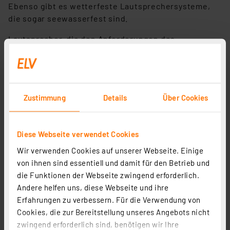
Ebenso gibt es wetterfeste Lautsprechersysteme,
die sogar seewasserfest sind.
Lautsprecher, die den Anforderungen des
Germanischen Lloyd
an elektrische Betriebsmittel,
Kälte- und Wasserfestigkeit entsprechen, sind die
robuste und langlebige Lösung für Außenbereiche,
auf Booten und Schiffen sowie für Fahrzeuge etc. Die
Zustimmung
Details
Über Cookies
Abdeckungen sind dazu ebenfalls robust, UV-
beständig und korrosionsfest, so kann man diese
Lautsprecher z. B. sehr gut in Terrassendächer,
Diese Webseite verwendet Cookies
Gartenhäuser, Saunen, in Boote und allen Bereichen
im Freien einsetzen.
Wir verwenden Cookies auf unserer Webseite. Einige
von ihnen sind essentiell und damit für den Betrieb und
Druckkammer-/Hornlautsprecher
die Funktionen der Webseite zwingend erforderlich.
Andere helfen uns, diese Webseite und ihre
Druckkammer-/Hornlautsprecher sind mit ihrem
Erfahrungen zu verbessern. Für die Verwendung von
robusten Aufbau die richtige Wahl, wenn es um den
Cookies, die zur Bereitstellung unseres Angebots nicht
harten Außeneinsatz und bevorzugt um schalldruck-
zwingend erforderlich sind, benötigen wir Ihre
starke Durchsagen, Signale etc. geht. Moderne und