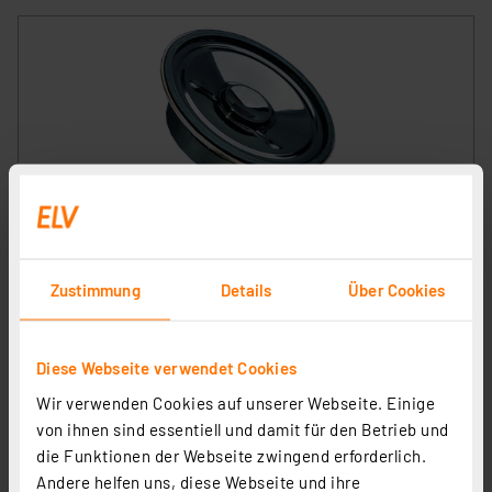
VISATON Kleinlautsprecher mit Kunststoffmembran
und Metallkorb 5 cm, K 50 / 8 Ohm
Artikel-Nr. 107174
Zustimmung
Details
Über Cookies
1
2
3
4
5
(3)
2,95 €
Diese Webseite verwendet Cookies
inkl. MwSt.
Wir verwenden Cookies auf unserer Webseite. Einige
Informationen zu Versandkosten
von ihnen sind essentiell und damit für den Betrieb und
die Funktionen der Webseite zwingend erforderlich.
Andere helfen uns, diese Webseite und ihre