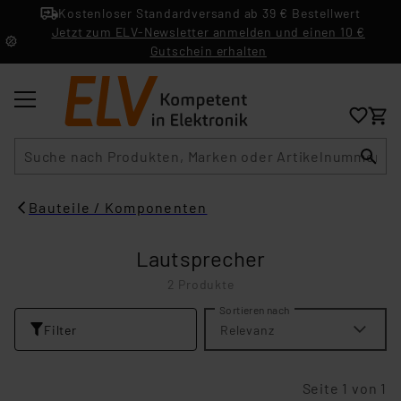
Kostenloser Standardversand ab 39 € Bestellwert
Jetzt zum ELV-Newsletter anmelden und einen 10 €
Gutschein erhalten
Suche
Bauteile / Komponenten
Lautsprecher
2 Produkte
Sortieren nach
Filter
Relevanz
Seite 1 von 1