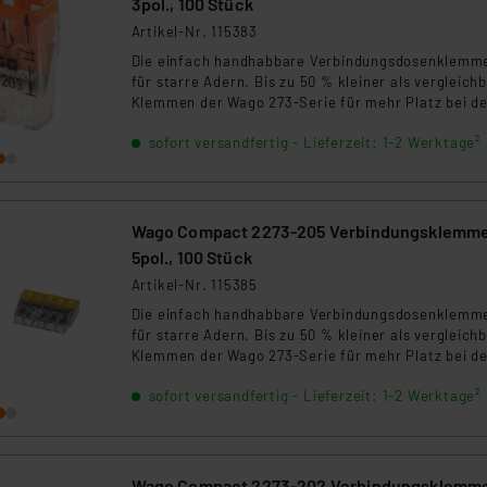
3pol., 100 Stück
beiten personenbezogene Daten in den USA. Ihre Einwilligung zur 
Artikel-Nr. 115383
 daher ggf. auch die Verarbeitung Ihrer Daten in den USA gemäß Art
Die einfach handhabbare Verbindungsdosenklemm
tanbietern und zu der jeweiligen Datenübermittlung erhalten Sie i
für starre Adern. Bis zu 50 % kleiner als vergleich
ngemessenheitsbeschluss der EU. Dies bedeutet, dass die USA al
Klemmen der Wago 273-Serie für mehr Platz bei de
rds eingestuft wird. So besteht etwa das Risiko, dass US-Beh
Elektroinstallation. Transparentes Gehäuse für ein
sofort versandfertig - Lieferzeit: 1-2 Werktage²
Sichtkontrolle der korrekten Leiterposition. Mit
ammen verarbeiten, ohne dass hiergegen Klagemöglichkeiten fü
Prüföffnung für alle gängigen Prüfspitzen.
en Dienstleistern stützt sich auf die Standarddatenschutzklause
nen Beurteilung der mit der Datenübermittlung, insbesondere der
.“
Wago Compact 2273-205 Verbindungsklemme
5pol., 100 Stück
klärung
Artikel-Nr. 115385
Die einfach handhabbare Verbindungsdosenklemm
für starre Adern. Bis zu 50 % kleiner als vergleich
Klemmen der Wago 273-Serie für mehr Platz bei de
Elektroinstallation. Transparentes Gehäuse für ein
sofort versandfertig - Lieferzeit: 1-2 Werktage²
Sichtkontrolle der korrekten Leiterposition. Mit
Prüföffnung für alle gängigen Prüfspitzen.
Wago Compact 2273-202 Verbindungsklemm