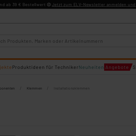
d ab 39 € Bestellwert
Jetzt zum ELV-Newsletter anmelden und 
jekte
Produktideen für Techniker
Neuheiten
Angebote
S
/
/
mponenten
Klemmen
Installationsklemmen