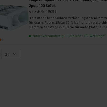
2pol., 100 Stück
Artikel-Nr. 115388
Die einfach handhabbare Verbindungsdosenklemm
für starre Adern. Bis zu 50 % kleiner als vergleich
Klemmen der Wago 273-Serie für mehr Platz bei de
Elektroinstallation. Transparentes Gehäuse für ein
sofort versandfertig - Lieferzeit: 1-2 Werktage²
Sichtkontrolle der korrekten Leiterposition. Mit
Prüföffnung für alle gängigen Prüfspitzen.
: