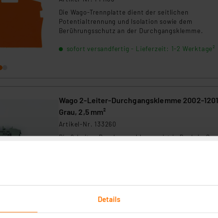
Die Wago-Trennplatte dient der seitlichen
Potentialtrennung und Isolation sowie dem
Berührungsschutz an der Durchgangsklemme.
sofort versandfertig - Lieferzeit: 1-2 Werktage²
Wago 2-Leiter-Durchgangsklemme 2002-1201
Grau, 2,5 mm²
Artikel-Nr. 133260
Die 2-Leiter-Durchgangsklemme ist in Push-in-Cag
Clamp-Technik ausgeführt und kann so besonders
einfach verdrahtet werden. Sie eignet sich
hervorragend für Verdrahtungsarbeiten in der
sofort versandfertig - Lieferzeit: 1-2 Werktage²
Haustechnik/Hausautomation.
Details
Wago Kammbrücker 2002-404, 4-fach, 25 A