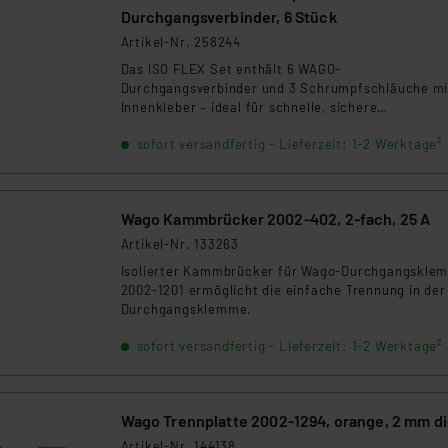
Durchgangsverbinder, 6 Stück
Artikel-Nr. 258244
Das ISO FLEX Set enthält 6 WAGO-
Durchgangsverbinder und 3 Schrumpfschläuche mi
Innenkleber – ideal für schnelle, sichere
Kabelreparaturen. Passend für eindrähtige (0,75 – 
sofort versandfertig - Lieferzeit: 1-2 Werktage²
mm²) und mehrdrähtige Leiter (1,5–4,0 mm²). Die 1
langen Schrumpfschläuche (Schrumpftemperatur 
110 °C) dichten zuverlässig ab und passen sich flexi
an (9,5 mm auf 3,0 mm). Perfekt für Haus, Garten,
Wago Kammbrücker 2002-402, 2-fach, 25 A
Werkstatt und Industrie.
Artikel-Nr. 133263
Isolierter Kammbrücker für Wago-Durchgangskle
2002-1201 ermöglicht die einfache Trennung in der
Durchgangsklemme.
sofort versandfertig - Lieferzeit: 1-2 Werktage²
Wago Trennplatte 2002-1294, orange, 2 mm d
Artikel-Nr. 144138