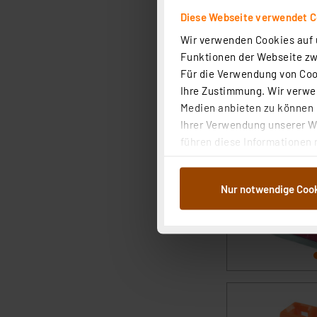
Diese Webseite verwendet C
Wir verwenden Cookies auf u
Funktionen der Webseite zwi
Für die Verwendung von Cook
Ihre Zustimmung. Wir verwen
Medien anbieten zu können u
Ihrer Verwendung unserer We
führen diese Informationen 
im Rahmen Ihrer Nutzung der
dem Speichern und Abrufen 
Nur notwendige Coo
Weiterverarbeitung für die 
Abs.1a DSG-VO) zu. Eine deta
Button „Ablehnen oder Einst
ganz oder teilweise zustimm
anpassen oder widerrufen. 
Auswertung und Analyse bis 
dazu führen, dass die Einst