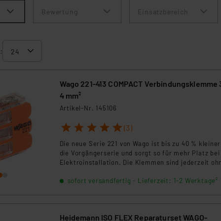
Bewertung
Einsatzbereich
:
Wago 221-413 COMPACT Verbindungsklemme 
4 mm²
Artikel-Nr. 145106
1
2
3
4
5
(3)
Die neue Serie 221 von Wago ist bis zu 40 % kleiner
die Vorgängerserie und sorgt so für mehr Platz bei
Elektroinstallation. Die Klemmen sind jederzeit oh
Werkzeug wieder lösbar.
sofort versandfertig - Lieferzeit: 1-2 Werktage²
Heidemann ISO FLEX Reparaturset WAGO-