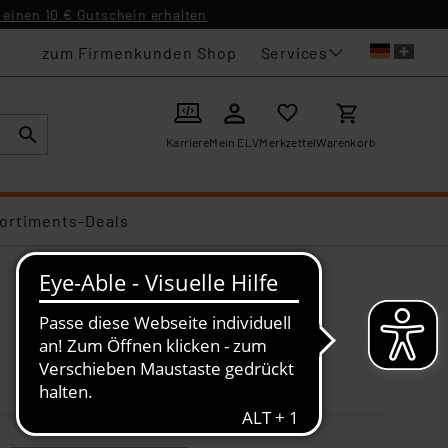
einen 10 € Gutschein erhalten
Services
zum Firmenkunden Shop
Karriere
Mein ELV
Merkzettel
Warenkorb
ortiments-Deals