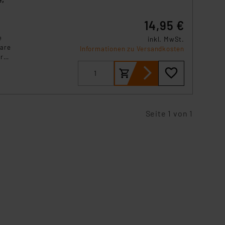
14,95 €
e
inkl. MwSt.
bare
Informationen zu Versandkosten
r
e
Seite 1 von 1