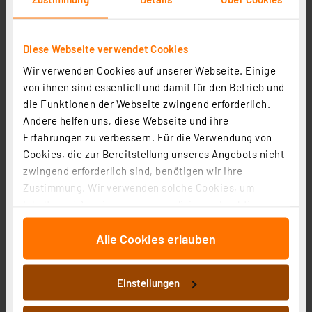
Lüsterklemme 16,0 mm²
Artikel-Nr. 108529
2,55 €
Diese Webseite verwendet Cookies
inkl. MwSt.
Wir verwenden Cookies auf unserer Webseite. Einige
Informationen zu Versandkosten
von ihnen sind essentiell und damit für den Betrieb und
die Funktionen der Webseite zwingend erforderlich.
Andere helfen uns, diese Webseite und ihre
Erfahrungen zu verbessern. Für die Verwendung von
Cookies, die zur Bereitstellung unseres Angebots nicht
zwingend erforderlich sind, benötigen wir Ihre
Wago Kammbrücker 2002-404, 4-fach, 25 A
Zustimmung. Wir verwenden solche Cookies, um
Artikel-Nr. 144130
Inhalte und Anzeigen zu personalisieren, Funktionen
1,08 €
für soziale Medien anbieten zu können und die Zugriffe
inkl. MwSt.
Alle Cookies erlauben
auf unsere Website zu analysieren. Außerdem geben
Informationen zu Versandkosten
wir Informationen zu Ihrer Verwendung unserer Website
an unsere Partner für soziale Medien, Werbung und
Einstellungen
Analysen weiter. Unsere Partner führen diese
Informationen möglicherweise mit weiteren Daten