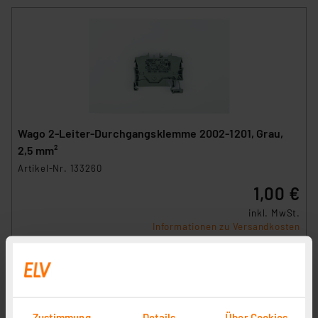
Wago 2-Leiter-Durchgangsklemme 2002-1201, Grau,
2,5 mm²
Artikel-Nr. 133260
1,00 €
inkl. MwSt.
Informationen zu Versandkosten
Zustimmung
Details
Über Cookies