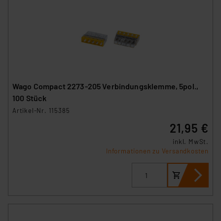
Unsere Kooperation mit diesen Dienstleistern stützt
sich auf die Standarddatenschutzklauseln der
Europäischen Kommission sowie einer eigenen
Beurteilung der mit der Datenübermittlung,
insbesondere der Art der übermittelten Daten,
verbundenen Risiken.“
Impressum
|
Datenschutzerklärung
Wago Compact 2273-205 Verbindungsklemme, 5pol.,
100 Stück
Artikel-Nr. 115385
21,95 €
inkl. MwSt.
Informationen zu Versandkosten