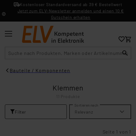
Kostenloser Standardversand ab 39 € Bestellwert
Jetzt zum ELV-Newsletter anmelden und einen 10 €
Gutschein erhalten
Suche
Bauteile / Komponenten
Klemmen
11 Produkte
Sortieren nach
Filter
Relevanz
Seite 1 von 1