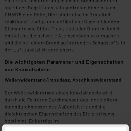
Sicherheitsanforderungen an die Brandsicherheit
spielt der Begriff des halogenfreien Kabels nach
EN5575 eine Rolle. Hier sind keine im Brandfall
reaktionsfreudige und gefährliche Gase bildenden
Elemente wie Chlor, Fluor, Jod oder Brom im Kabel
enthalten, die schwere Atemschäden verursachen
und die bei einem Brand auftretenden Schadstoffe in
der Luft zusätzlich anreichern.
Die wichtigsten Parameter und Eigenschaften
von Koaxialkabeln
Wellenwiderstand/Impedanz, Abschlusswiderstand
Der Wellenwiderstand eines Koaxialkabels wird
durch die Faktoren Durchmesser des Innenleiters,
Innendurchmesser des Außenleiters und die
dielektrischen Eigenschaften des Dielektrikums
bestimmt. Er beträgt im
TV-/Sat-/Video-/Audiobereich 75 Ω und in anderen