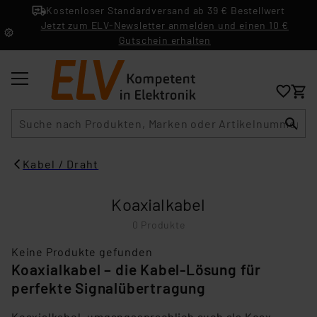
Kostenloser Standardversand ab 39 € Bestellwert
Jetzt zum ELV-Newsletter anmelden und einen 10 €
Gutschein erhalten
Suche
Kabel / Draht
Koaxialkabel
0 Produkte
Keine Produkte gefunden
Koaxialkabel – die Kabel-Lösung für
perfekte Signalübertragung
Koaxialkabel, umgangssprachlich auch als Koax-