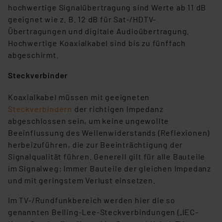
besteht etwa das Risiko, dass US-Behörden
hochwertige Signalübertragung sind Werte ab 11 dB
personenbezogene Daten in
geeignet wie z. B. 12 dB für Sat-/HDTV-
Überwachungsprogrammen verarbeiten, ohne dass
Übertragungen und digitale Audioübertragung.
hiergegen Klagemöglichkeiten für Europäer bestehen.
Hochwertige Koaxialkabel sind bis zu fünffach
Unsere Kooperation mit diesen Dienstleistern stützt
abgeschirmt.
sich auf die Standarddatenschutzklauseln der
Europäischen Kommission sowie einer eigenen
Steckverbinder
Beurteilung der mit der Datenübermittlung,
insbesondere der Art der übermittelten Daten,
Koaxialkabel müssen mit geeigneten
verbundenen Risiken.“
Steckverbindern
der richtigen Impedanz
abgeschlossen sein, um keine ungewollte
Impressum
|
Datenschutzerklärung
Beeinflussung des Wellenwiderstands (Reflexionen)
herbeizuführen, die zur Beeinträchtigung der
Signalqualität führen. Generell gilt für alle Bauteile
im Signalweg: Immer Bauteile der gleichen Impedanz
und mit geringstem Verlust einsetzen.
Im TV-/Rundfunkbereich werden hier die so
genannten Belling-Lee-Steckverbindungen („IEC-