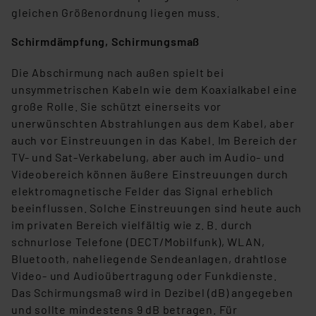
gleichen Größenordnung liegen muss.
Die Rechtmäßigkeit der Speicherung, Abrufung und
Weiterverarbeitung dieser Daten zur Auswertung und
Schirmdämpfung, Schirmungsmaß
Analyse bis zum Zeitpunkt des Widerrufs bleibt hiervon
unberührt. Ihre Browser-Einstellungen können dazu
Die Abschirmung nach außen spielt bei
führen, dass die Einstellungen nicht längerfristig
unsymmetrischen Kabeln wie dem Koaxialkabel eine
gespeichert werden und dieses Banner erneut
große Rolle. Sie schützt einerseits vor
angezeigt wird.
unerwünschten Abstrahlungen aus dem Kabel, aber
auch vor Einstreuungen in das Kabel. Im Bereich der
„Einige Drittanbieter verarbeiten personenbezogene
TV- und Sat-Verkabelung, aber auch im Audio- und
Daten in den USA. Ihre Einwilligung zur Einbindung von
Videobereich können äußere Einstreuungen durch
Cookies dieser Drittanbieter umfasst daher ggf. auch
elektromagnetische Felder das Signal erheblich
die Verarbeitung Ihrer Daten in den USA gemäß Art. 49
beeinflussen. Solche Einstreuungen sind heute auch
(1) lit. a DSGVO. Nähere Infos zu diesen Drittanbietern
im privaten Bereich vielfältig wie z. B. durch
und zu der jeweiligen Datenübermittlung erhalten Sie in
schnurlose Telefone (DECT/Mobilfunk), WLAN,
der Datenschutzerklärung. Für die USA besteht kein
Bluetooth, naheliegende Sendeanlagen, drahtlose
Angemessenheitsbeschluss der EU. Dies bedeutet,
Video- und Audioübertragung oder Funkdienste.
dass die USA als Land mit unzureichendem
Das Schirmungsmaß wird in Dezibel (dB) angegeben
Datenschutz nach EU-Standards eingestuft wird. So
und sollte mindestens 9 dB betragen. Für