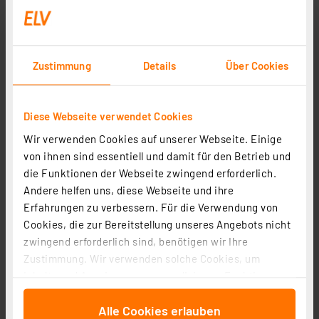
Anwendungen wie HF-Technik und Messtechnik 5 Ω.
Entsprechend müssen der Geräteanschluss bzw. die
Antennensteckdose
ausgeführt sein. Je nach
Topologie des Kabelnetzes finden hier auch
Zustimmung
Details
Über Cookies
passende Abschlusswiderstände (Terminierungen)
ihren Einsatz wie z. B. als Abschluss in
Breitbandkabelanlagen, Antennenanlagen oder in
Diese Webseite verwendet Cookies
Unicable-Anlagen. Mit diesen wird eine definierte
Wir verwenden Cookies auf unserer Webseite. Einige
Belastung hergestellt, um die
von ihnen sind essentiell und damit für den Betrieb und
Übertragungsbandbreite und den Signalpegel des
die Funktionen der Webseite zwingend erforderlich.
gesamten Kabelverlaufs aufrecht zu erhalten und z.
Andere helfen uns, diese Webseite und ihre
B. bei Antennenverteilern Einstreuungen durch
Erfahrungen zu verbessern. Für die Verwendung von
nichtbelegte Ausgänge zu eliminieren. Diese
Cookies, die zur Bereitstellung unseres Angebots nicht
Abschlusswiderstände sind z. B. in End- oder Stich-
zwingend erforderlich sind, benötigen wir Ihre
Antennensteckdosen bereits vorhanden oder
Zustimmung. Wir verwenden solche Cookies, um
können bei anderen Anschlussdosen (z. B. als
Inhalte und Anzeigen zu personalisieren, Funktionen
Enddose verwendeten Durchgangsdosen)
für soziale Medien anbieten zu können und die Zugriffe
nachgerüstet werden.
Alle Cookies erlauben
auf unsere Website zu analysieren. Außerdem geben