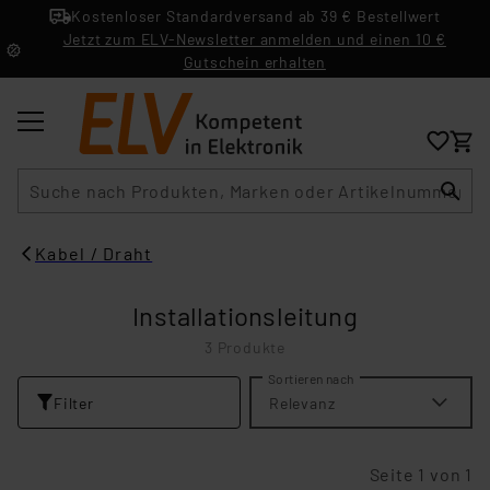
Kostenloser Standardversand ab 39 € Bestellwert
Jetzt zum ELV-Newsletter anmelden und einen 10 €
Gutschein erhalten
Suche
Kabel / Draht
Installationsleitung
3 Produkte
Sortieren nach
Filter
Relevanz
Seite 1 von 1