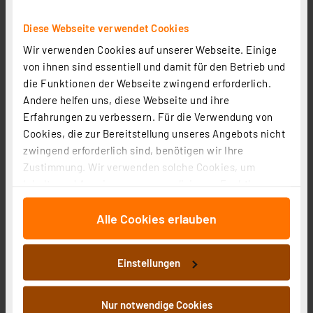
Artikel-Nr. 126206
Diese Webseite verwendet Cookies
8,95 €
Wir verwenden Cookies auf unserer Webseite. Einige
inkl. MwSt.
von ihnen sind essentiell und damit für den Betrieb und
Informationen zu Versandkosten
die Funktionen der Webseite zwingend erforderlich.
Grundpreis 1.79 EUR pro lfm
Andere helfen uns, diese Webseite und ihre
Erfahrungen zu verbessern. Für die Verwendung von
Cookies, die zur Bereitstellung unseres Angebots nicht
zwingend erforderlich sind, benötigen wir Ihre
Zustimmung. Wir verwenden solche Cookies, um
Inhalte und Anzeigen zu personalisieren, Funktionen
für soziale Medien anbieten zu können und die Zugriffe
Alle Cookies erlauben
auf unsere Website zu analysieren. Außerdem geben
wir Informationen zu Ihrer Verwendung unserer Website
an unsere Partner für soziale Medien, Werbung und
Einstellungen
Analysen weiter. Unsere Partner führen diese
Informationen möglicherweise mit weiteren Daten
zusammen, die Sie ihnen bereitgestellt haben oder die
Nur notwendige Cookies