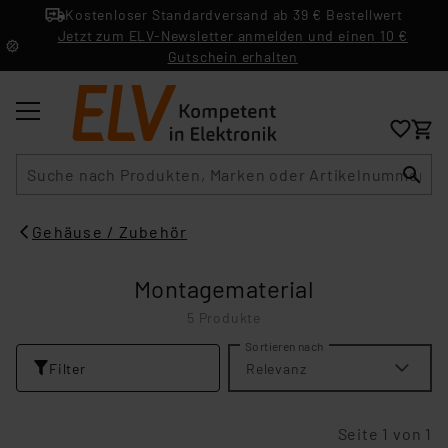
Kostenloser Standardversand ab 39 € Bestellwert
Jetzt zum ELV-Newsletter anmelden und einen 10 €
Gutschein erhalten
Suche
Gehäuse / Zubehör
Montagematerial
5 Produkte
Sortieren nach
Filter
Relevanz
Seite 1 von 1