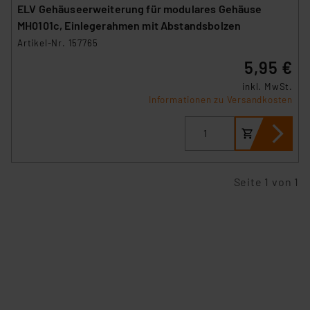
Beurteilung der mit der Datenübermittlung,
ELV Gehäuseerweiterung für modulares Gehäuse
insbesondere der Art der übermittelten Daten,
MH0101c, Einlegerahmen mit Abstandsbolzen
verbundenen Risiken.“
Artikel-Nr. 157765
5,95 €
Impressum
|
Datenschutzerklärung
inkl. MwSt.
Informationen zu Versandkosten
Seite 1 von 1