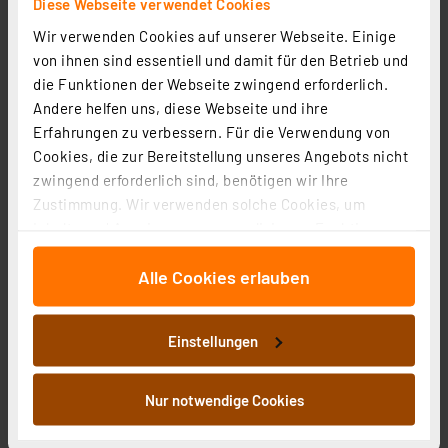
Diese Webseite verwendet Cookies
Informationen zu Versandkosten
Wir verwenden Cookies auf unserer Webseite. Einige
von ihnen sind essentiell und damit für den Betrieb und
die Funktionen der Webseite zwingend erforderlich.
Andere helfen uns, diese Webseite und ihre
Erfahrungen zu verbessern. Für die Verwendung von
Kabelverschraubung MBFO 16-1
Cookies, die zur Bereitstellung unseres Angebots nicht
Artikel-Nr. 127568
zwingend erforderlich sind, benötigen wir Ihre
0,39 €
Zustimmung. Wir verwenden solche Cookies, um
Inhalte und Anzeigen zu personalisieren, Funktionen
inkl. MwSt.
Informationen zu Versandkosten
für soziale Medien anbieten zu können und die Zugriffe
Alle Cookies erlauben
auf unsere Website zu analysieren. Außerdem geben
wir Informationen zu Ihrer Verwendung unserer Website
an unsere Partner für soziale Medien, Werbung und
Einstellungen
Analysen weiter. Unsere Partner führen diese
Informationen möglicherweise mit weiteren Daten
Kabelverschraubung KVR M25-MGM/or
zusammen, die Sie ihnen bereitgestellt haben oder die
Nur notwendige Cookies
Artikel-Nr. 254256
sie im Rahmen Ihrer Nutzung der Dienste gesammelt
5,00 €
haben. Indem Sie auf „Alle akzeptieren“ klicken,