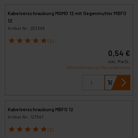
Kabelverschraubung MGMO 12 mit Gegenmutter MBFO
12
Artikel-Nr. 253398
1
2
3
4
5
(2)
0,54 €
inkl. MwSt.
Informationen zu Versandkosten
Kabelverschraubung MBFO 12
Artikel-Nr. 127567
1
2
3
4
5
(3)