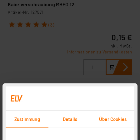
Kabelverschraubung MBFO 12
Artikel-Nr. 127571
1
2
3
4
5
(3)
0,15 €
inkl. MwSt.
Informationen zu Versandkosten
Kabelverschraubung MBFO 20
Artikel-Nr. 127569
1
2
3
4
5
(5)
Zustimmung
Details
Über Cookies
0,60 €
inkl. MwSt.