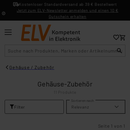
Kostenloser Standardversand ab 39 € Bestellwert
Jetzt zum ELV-Newsletter anmelden und einen 10 €
Gutschein erhalten
Suche
Gehäuse / Zubehör
Gehäuse-Zubehör
11 Produkte
Sortieren nach
Filter
Relevanz
Seite 1 von 1