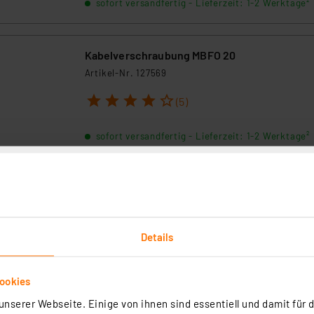
sofort versandfertig - Lieferzeit: 1-2 Werktage²
Kabelverschraubung MBFO 20
Artikel-Nr. 127569
1
2
3
4
5
(5)
sofort versandfertig - Lieferzeit: 1-2 Werktage²
Kabelverschraubung MBFO 16-1
Artikel-Nr. 127568
Details
sofort versandfertig - Lieferzeit: 1-2 Werktage²
ookies
nserer Webseite. Einige von ihnen sind essentiell und damit für d