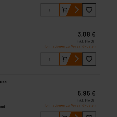
s Land mit unzureichendem
örden personenbezogene
r Europäer bestehen.
ln der Europäischen
 Art der übermittelten
3,08 €
inkl. MwSt.
Informationen zu Versandkosten
äuse
5,95 €
inkl. MwSt.
Informationen zu Versandkosten
und
.