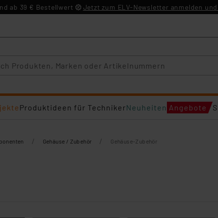
d ab 39 € Bestellwert
Jetzt zum ELV-Newsletter anmelden und 
jekte
Produktideen für Techniker
Neuheiten
Angebote
S
/
/
mponenten
Gehäuse / Zubehör
Gehäuse-Zubehör