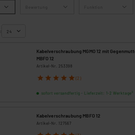
Bewertung
Funktion
:
Kabelverschraubung MGMO 12 mit Gegenmutt
MBFO 12
Artikel-Nr. 253398
1
2
3
4
5
(2)
sofort versandfertig - Lieferzeit: 1-2 Werktage²
Kabelverschraubung MBFO 12
Artikel-Nr. 127567
1
2
3
4
5