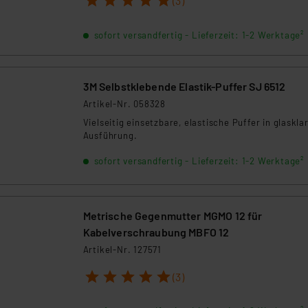
(3)
sofort versandfertig - Lieferzeit: 1-2 Werktage²
3M Selbstklebende Elastik-Puffer SJ 6512
Artikel-Nr. 058328
Vielseitig einsetzbare, elastische Puffer in glaskla
Ausführung.
sofort versandfertig - Lieferzeit: 1-2 Werktage²
Metrische Gegenmutter MGMO 12 für
Kabelverschraubung MBFO 12
Artikel-Nr. 127571
1
2
3
4
5
(3)