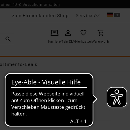
einen 10 € Gutschein erhalten
Services
zum Firmenkunden Shop
Karriere
Mein ELV
Merkzettel
Warenkorb
ortiments-Deals