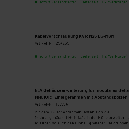
sofort versandfertig - Lieferzeit: 1-2 Werktage²
ngemessenheitsbeschluss der EU. Dies bedeutet, dass die USA al
rds eingestuft wird. So besteht etwa das Risiko, dass US-Beh
ammen verarbeiten, ohne dass hiergegen Klagemöglichkeiten fü
en Dienstleistern stützt sich auf die Standarddatenschutzklause
nen Beurteilung der mit der Datenübermittlung, insbesondere der
Kabelverschraubung KVR M25 LG-MGM
.“
Artikel-Nr. 254255
klärung
sofort versandfertig - Lieferzeit: 1-2 Werktage²
ELV Gehäuseerweiterung für modulares Geh
MH0101c, Einlegerahmen mit Abstandsbolzen
Artikel-Nr. 157765
Mit dem Zwischenrahmen lassen sich die
Modulargehäuse MH0101a/b in der Höhe erweitern 
erlauben so auch den Einbau größerer Baugruppen