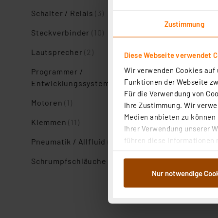
Schalter / Relais
(3)
Zustimmung
Steckverbinder
(10)
Lautsprecher
(2)
Diese Webseite verwendet C
Wir verwenden Cookies auf u
Programmer /
Funktionen der Webseite zwi
Entwicklungssysteme
(1)
Für die Verwendung von Cook
Motoren
(1)
Ihre Zustimmung. Wir verwen
Medien anbieten zu können u
Klemmen
(11)
Ihrer Verwendung unserer We
führen diese Informationen 
Pneumatik / Allfluid
(1)
im Rahmen Ihrer Nutzung der
Schrumpfschläuche
(5)
dem Speichern und Abrufen 
Nur notwendige Coo
Weiterverarbeitung für die 
Abs.1a DSG-VO) zu. Eine deta
Button „Ablehnen oder Einst
ganz oder teilweise zustimm