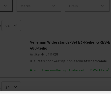
Marke
Preis
:
Velleman Widerstands-Set E3-Reihe K/RES-E
480-teilig
Artikel-Nr. 111428
Qualitativ hochwertige Kohleschichtwiderstände.
sofort versandfertig - Lieferzeit: 1-2 Werktage²
: