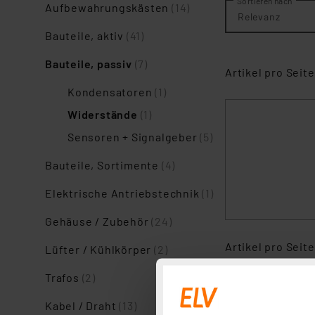
Sortieren nach
Aufbewahrungskästen
(14)
Relevanz
Bauteile, aktiv
(41)
Bauteile, passiv
(7)
Artikel pro Seite
Kondensatoren
(1)
Widerstände
(1)
Sensoren + Signalgeber
(5)
Bauteile, Sortimente
(4)
Elektrische Antriebstechnik
(1)
Gehäuse / Zubehör
(24)
Artikel pro Seite
Lüfter / Kühlkörper
(2)
Trafos
(2)
Kabel / Draht
(13)