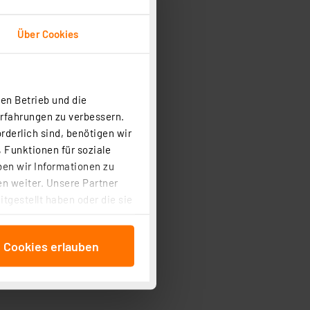
Über Cookies
en Betrieb und die
Erfahrungen zu verbessern.
rderlich sind, benötigen wir
 Funktionen für soziale
ben wir Informationen zu
n weiter. Unsere Partner
tgestellt haben oder die sie
cken, stimmen Sie sowohl
anschließenden
e Cookies erlauben
beitungszwecke (Art. 6
 ist durch Klick auf den
 Cookies ablehnen oder ihr
 „Cookie Einstellungen“