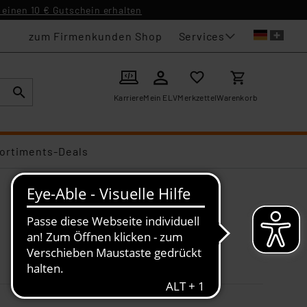
einen 10 € Gutschein erhalten
Services
zum Firmenkunden Shop
Karriere
Mein ELV
Merkzettel
Warenkorb
ortiments-Deals