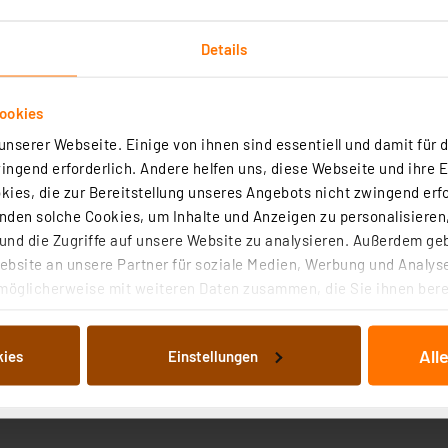
Details
ookies
nserer Webseite. Einige von ihnen sind essentiell und damit für d
ngend erforderlich. Andere helfen uns, diese Webseite und ihre 
ies, die zur Bereitstellung unseres Angebots nicht zwingend erfo
den solche Cookies, um Inhalte und Anzeigen zu personalisieren,
nd die Zugriffe auf unsere Website zu analysieren. Außerdem ge
bsite an unsere Partner für soziale Medien, Werbung und Analyse
möglicherweise mit weiteren Daten zusammen, die Sie ihnen berei
 Dienste gesammelt haben. Indem Sie auf „Alle akzeptieren“ kli
von Informationen auf Ihrem gerät (§25 Abs.1 TTDSG) sowie der 
All
kies
Einstellungen
nachfolgend dargestellten bzw. die von Ihnen ausgewählten Verar
illierte Auflistung der einzelnen Cookies nach Zweck und Anbieter
ellungen“ abrufbar. Sie können die Verwendung nicht notwendiger
en. Ihre erteilte Zustimmung können Sie jederzeit unter dem Link