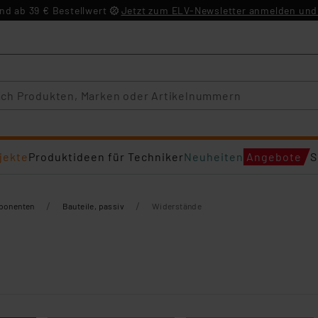
d ab 39 € Bestellwert
Jetzt zum ELV-Newsletter anmelden und 
jekte
Produktideen für Techniker
Neuheiten
Angebote
S
/
/
mponenten
Bauteile, passiv
Widerstände