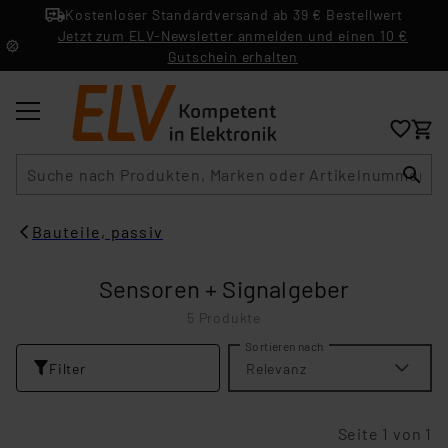
Kostenloser Standardversand ab 39 € Bestellwert
Jetzt zum ELV-Newsletter anmelden und einen 10 €
Gutschein erhalten
Suche
Bauteile, passiv
Sensoren + Signalgeber
5 Produkte
Sortieren nach
Filter
Relevanz
Seite 1 von 1