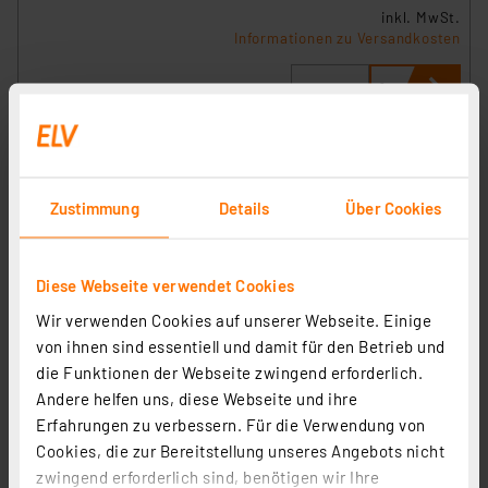
inkl. MwSt.
Informationen zu Versandkosten
Zustimmung
Details
Über Cookies
Diese Webseite verwendet Cookies
Wir verwenden Cookies auf unserer Webseite. Einige
von ihnen sind essentiell und damit für den Betrieb und
Kleinlautsprecher 77 mm, 8 Ohm, 0,5~1 W
die Funktionen der Webseite zwingend erforderlich.
Artikel-Nr. 001692
Andere helfen uns, diese Webseite und ihre
1
2
3
4
5
(2)
Erfahrungen zu verbessern. Für die Verwendung von
Cookies, die zur Bereitstellung unseres Angebots nicht
2,49 €
zwingend erforderlich sind, benötigen wir Ihre