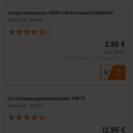
Temperatursensor 103AT-2B mit Kabel (MAS10401)
Artikel-Nr. 037075
1
2
3
4
5
(8)
2,95 €
inkl. MwSt.
Informationen zu Versandkosten
ELV Bewegungsmeldermodul PIR 13
Artikel-Nr. 057723
1
2
3
4
5
(2)
12,95 €