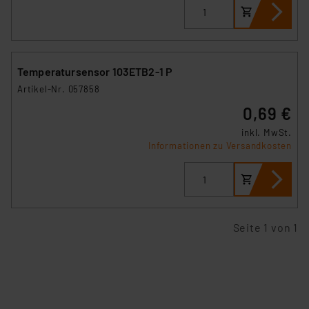
können die Verwendung nicht notwendiger Cookies
ablehnen oder ihr ganz oder teilweise zustimmen. Ihre
erteilte Zustimmung können Sie jederzeit unter dem
Link „Cookie Einstellungen“ anpassen oder widerrufen.
Temperatursensor 103ETB2-1 P
Die Rechtmäßigkeit der Speicherung, Abrufung und
Artikel-Nr. 057858
Weiterverarbeitung dieser Daten zur Auswertung und
0,69 €
Analyse bis zum Zeitpunkt des Widerrufs bleibt hiervon
unberührt. Ihre Browser-Einstellungen können dazu
inkl. MwSt.
Informationen zu Versandkosten
führen, dass die Einstellungen nicht längerfristig
gespeichert werden und dieses Banner erneut
angezeigt wird.
„Einige Drittanbieter verarbeiten personenbezogene
Seite 1 von 1
Daten in den USA. Ihre Einwilligung zur Einbindung von
Cookies dieser Drittanbieter umfasst daher ggf. auch
die Verarbeitung Ihrer Daten in den USA gemäß Art. 49
(1) lit. a DSGVO. Nähere Infos zu diesen Drittanbietern
und zu der jeweiligen Datenübermittlung erhalten Sie in