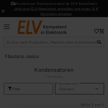
Kostenloser Standardversand ab 39 € Bestellwert
Jetzt zum ELV-Newsletter anmelden und einen 10 €
Gutschein erhalten
Suche
Bauteile, passiv
Kondensatoren
1 Produkte
Sortieren nach
Filter
Relevanz
Seite 2 von 1