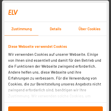
Elektrolytkondensator 47 μF, 35 V, RM 2,5 mm, radial
Artikel-Nr. 006726
0,02 €
Zustimmung
Details
Über Cookies
inkl. MwSt.
Informationen zu Versandkosten
Diese Webseite verwendet Cookies
Wir verwenden Cookies auf unserer Webseite. Einige
von ihnen sind essentiell und damit für den Betrieb und
die Funktionen der Webseite zwingend erforderlich.
Seite 2 von 1
Andere helfen uns, diese Webseite und ihre
Erfahrungen zu verbessern. Für die Verwendung von
Cookies, die zur Bereitstellung unseres Angebots nicht
zwingend erforderlich sind, benötigen wir Ihre
Zustimmung. Wir verwenden solche Cookies, um
Inhalte und Anzeigen zu personalisieren, Funktionen
für soziale Medien anbieten zu können und die Zugriffe