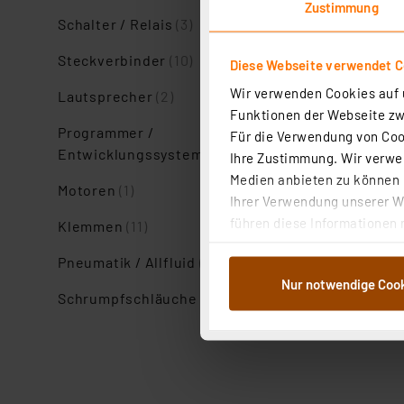
Zustimmung
Schalter / Relais
(3)
Steckverbinder
(10)
Diese Webseite verwendet C
Wir verwenden Cookies auf u
Lautsprecher
(2)
Funktionen der Webseite zwi
Programmer /
Für die Verwendung von Cook
Entwicklungssysteme
(1)
Ihre Zustimmung. Wir verwen
Medien anbieten zu können u
Motoren
(1)
Ihrer Verwendung unserer We
führen diese Informationen 
Klemmen
(11)
im Rahmen Ihrer Nutzung der
Pneumatik / Allfluid
(1)
dem Speichern und Abrufen 
Nur notwendige Coo
Weiterverarbeitung für die 
Schrumpfschläuche
(5)
Abs.1a DSG-VO) zu. Eine deta
Button „Ablehnen oder Einst
ganz oder teilweise zustimm
anpassen oder widerrufen. 
Auswertung und Analyse bis 