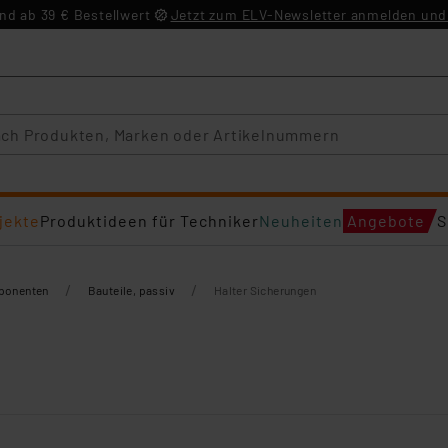
d ab 39 € Bestellwert
Jetzt zum ELV-Newsletter anmelden und 
jekte
Produktideen für Techniker
Neuheiten
Angebote
S
/
/
mponenten
Bauteile, passiv
Halter Sicherungen