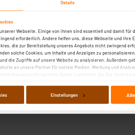
Details
ookies
nserer Webseite. Einige von ihnen sind essentiell und damit für d
ngend erforderlich. Andere helfen uns, diese Webseite und ihre 
ies, die zur Bereitstellung unseres Angebots nicht zwingend erfo
den solche Cookies, um Inhalte und Anzeigen zu personalisieren,
nd die Zugriffe auf unsere Website zu analysieren. Außerdem ge
bsite an unsere Partner für soziale Medien, Werbung und Analyse
möglicherweise mit weiteren Daten zusammen, die Sie ihnen berei
 Dienste gesammelt haben. Indem Sie auf „Alle akzeptieren“ kli
von Informationen auf Ihrem gerät (§25 Abs.1 TTDSG) sowie der 
All
kies
Einstellungen
nachfolgend dargestellten bzw. die von Ihnen ausgewählten Verar
illierte Auflistung der einzelnen Cookies nach Zweck und Anbieter
ellungen“ abrufbar. Sie können die Verwendung nicht notwendiger
en. Ihre erteilte Zustimmung können Sie jederzeit unter dem Link
Die Rechtmäßigkeit der Speicherung, Abrufung und Weiterverarbei
zum Zeitpunkt des Widerrufs bleibt hiervon unberührt. Ihre Brow