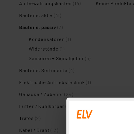
Aufbewahrungskästen
(14)
Keine Produkte
Bauteile, aktiv
(41)
Bauteile, passiv
(7)
Kondensatoren
(1)
Widerstände
(1)
Sensoren + Signalgeber
(5)
Bauteile, Sortimente
(4)
Elektrische Antriebstechnik
(1)
Gehäuse / Zubehör
(24)
Lüfter / Kühlkörper
(2)
Trafos
(2)
Kabel / Draht
(13)