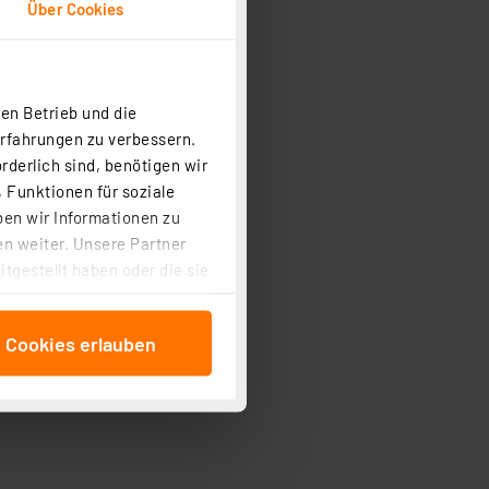
Über Cookies
en Betrieb und die
Erfahrungen zu verbessern.
rderlich sind, benötigen wir
 Funktionen für soziale
ben wir Informationen zu
n weiter. Unsere Partner
tgestellt haben oder die sie
cken, stimmen Sie sowohl
anschließenden
e Cookies erlauben
beitungszwecke (Art. 6
 ist durch Klick auf den
 Cookies ablehnen oder ihr
 „Cookie Einstellungen“
tung dieser Daten zur
ser-Einstellungen können