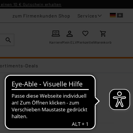
einen 10 € Gutschein erhalten
Services
zum Firmenkunden Shop
Karriere
Mein ELV
Merkzettel
Warenkorb
ortiments-Deals