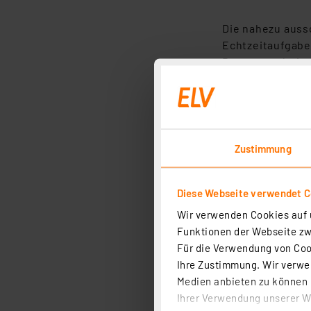
Die nahezu auss
Echtzeitaufgabe
Datenverarbeitu
Die insgesamt g
bringen dem Mikr
So sind Mikrocon
Zustimmung
Solarversorgun
schnell wieder 
Diese Webseite verwendet C
Was macht ei
Wir verwenden Cookies auf u
Funktionen der Webseite zwi
Gegenüber einem
Für die Verwendung von Cook
begrenzte Aufga
Ihre Zustimmung. Wir verwen
Programmverarbe
Medien anbieten zu können u
Ihrer Verwendung unserer We
Alle Daten werd