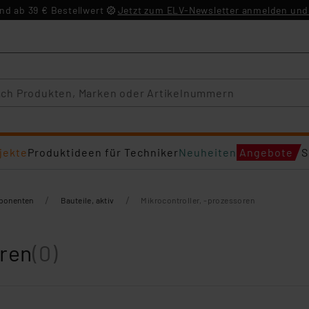
d ab 39 € Bestellwert
Jetzt zum ELV-Newsletter anmelden und 
jekte
Produktideen für Techniker
Neuheiten
Angebote
S
/
/
mponenten
Bauteile, aktiv
Mikrocontroller, -prozessoren
oren
(0)