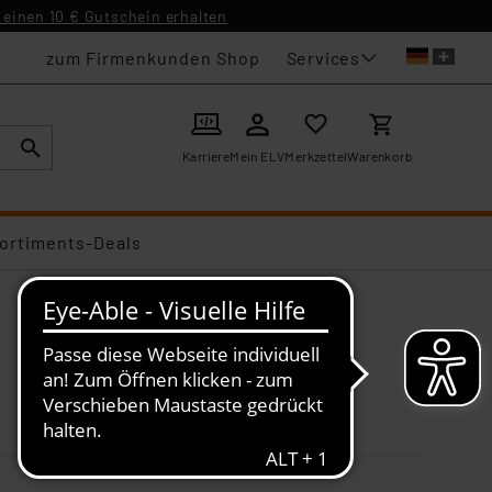
einen 10 € Gutschein erhalten
Services
zum Firmenkunden Shop
Karriere
Mein ELV
Merkzettel
Warenkorb
ortiments-Deals