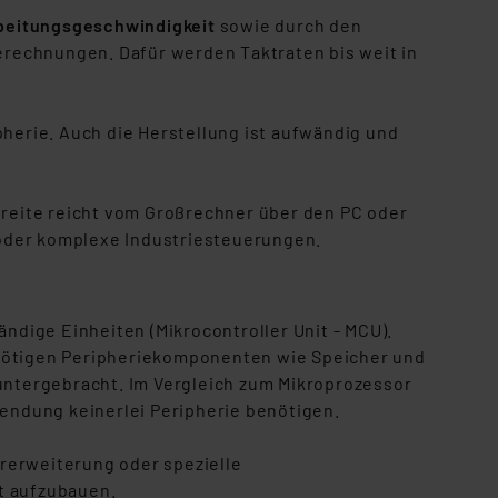
beitungsgeschwindigkeit
sowie durch den
rechnungen. Dafür werden Taktraten bis weit in
pherie. Auch die Herstellung ist aufwändig und
dbreite reicht vom Großrechner über den PC oder
oder komplexe Industriesteuerungen.
tändige Einheiten (Mikrocontroller Unit - MCU).
 nötigen Peripheriekomponenten wie Speicher und
 untergebracht. Im Vergleich zum Mikroprozessor
wendung keinerlei Peripherie benötigen.
ererweiterung oder spezielle
 aufzubauen.