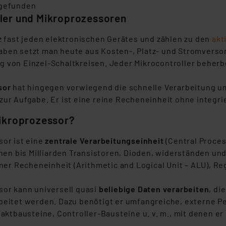
 gefunden
ler und Mikroprozessoren
z fast jeden elektronischen Gerätes und zählen zu den
akt
ben setzt man heute aus Kosten-, Platz- und Stromvers
 von Einzel-Schaltkreisen. Jeder Mikrocontroller beherb
sor
hat hingegen vorwiegend die schnelle Verarbeitung u
ur Aufgabe. Er ist eine reine Recheneinheit ohne integri
Mikroprozessor?
sor ist eine
zentrale Verarbeitungseinheit
(Central Proces
onen bis Milliarden Transistoren, Dioden, widerständen u
iner Recheneinheit (Arithmetic and Logical Unit – ALU), R
sor kann universell quasi
beliebige Daten verarbeiten
, di
beitet werden. Dazu benötigt er umfangreiche, externe Pe
Taktbausteine, Controller-Bausteine u. v. m., mit denen 