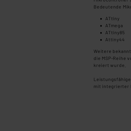
Daten, verbundenen Risiken
Bedeutende Mikro
Impressum
|
Datenschutzer
ATtiny
ATmega
ATtiny85
Attiny44
Weitere bekannte
die MSP-Reihe v
kreiert wurde.
Leistungsfähige 
mit integrierter