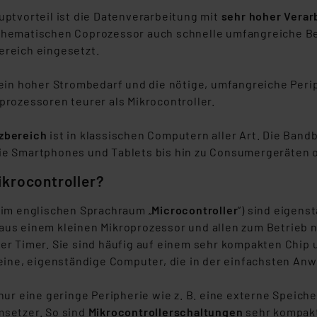
uptvorteil ist die Datenverarbeitung mit
sehr hoher Verar
thematischen Coprozessor auch schnelle umfangreiche Be
ereich eingesetzt.
 ein hoher Strombedarf und die nötige, umfangreiche Peri
prozessoren teurer als Mikrocontroller.
zbereich
ist in klassischen Computern aller Art. Die Ban
ie Smartphones und Tablets bis hin zu Consumergeräten 
ikrocontroller?
(im englischen Sprachraum „
Microcontroller
”) sind eigens
aus einem kleinen Mikroprozessor und allen zum Betrieb
der Timer. Sie sind häufig auf einem sehr kompakten Chip
leine, eigenständige Computer, die in der einfachsten An
 nur eine geringe Peripherie wie z. B. eine externe Speich
msetzer. So sind
Mikrocontrollerschaltungen
sehr kompakt