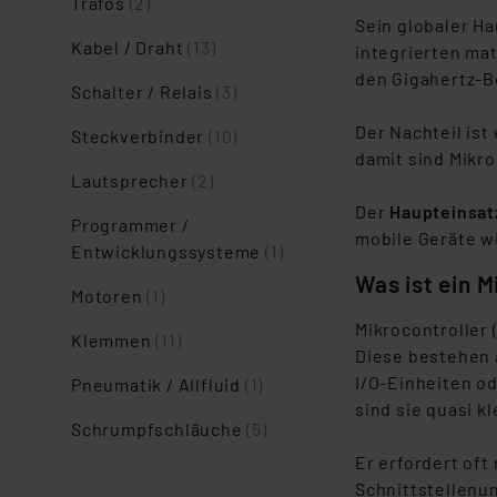
Trafos
(2)
Sein globaler Ha
Kabel / Draht
(13)
integrierten ma
den Gigahertz-B
Schalter / Relais
(3)
Der Nachteil ist
Steckverbinder
(10)
damit sind Mikro
Lautsprecher
(2)
Der
Haupteinsat
Programmer /
mobile Geräte w
Entwicklungssysteme
(1)
Was ist ein M
Motoren
(1)
Mikrocontroller 
Klemmen
(11)
Diese bestehen 
I/O-Einheiten o
Pneumatik / Allfluid
(1)
sind sie quasi k
Schrumpfschläuche
(5)
Er erfordert oft
Schnittstellenu