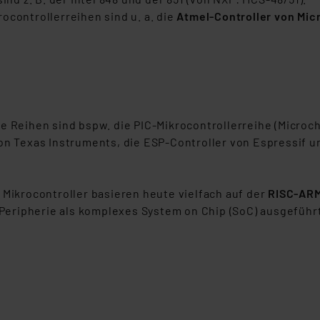
.“
controllerreihen sind u. a. die
Atmel-Controller von Mic
klärung
 Reihen sind bspw. die PIC-Mikrocontrollerreihe (Microch
on Texas Instruments, die ESP-Controller von Espressif u
Mikrocontroller basieren heute vielfach auf der
RISC-ARM
 Peripherie als komplexes System on Chip (SoC) ausgeführt