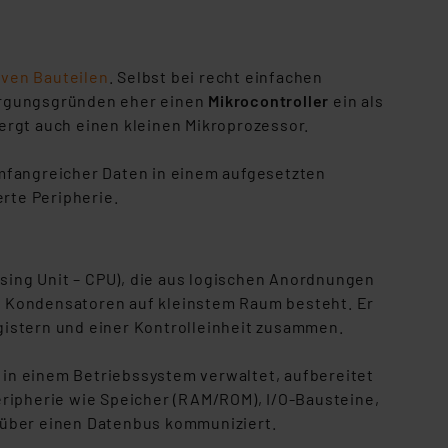
iven Bauteilen
. Selbst bei recht einfachen
orgungsgründen eher einen
Mikrocontroller
ein als
ergt auch einen kleinen Mikroprozessor.
mfangreicher Daten in einem aufgesetzten
erte Peripherie.
sing Unit – CPU), die aus logischen Anordnungen
nd Kondensatoren auf kleinstem Raum besteht. Er
egistern und einer Kontrolleinheit zusammen.
e in einem Betriebssystem verwaltet, aufbereitet
ripherie wie Speicher (RAM/ROM), I/O-Bausteine,
er über einen Datenbus kommuniziert.