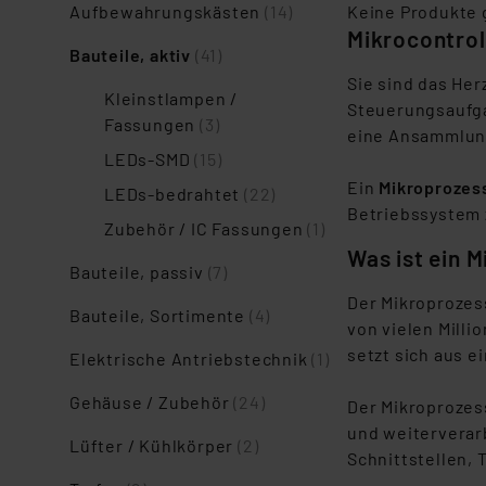
Aufbewahrungskästen
(14)
Keine Produkte
Mikrocontrol
Bauteile, aktiv
(41)
Sie sind das Her
Kleinstlampen /
Steuerungsaufga
Fassungen
(3)
eine Ansammlung
LEDs-SMD
(15)
Ein
Mikroprozes
LEDs-bedrahtet
(22)
Betriebssystem z
Zubehör / IC Fassungen
(1)
Was ist ein 
Bauteile, passiv
(7)
Der Mikroprozes
Bauteile, Sortimente
(4)
von vielen Milli
setzt sich aus e
Elektrische Antriebstechnik
(1)
Gehäuse / Zubehör
(24)
Der Mikroprozes
und weiterverar
Lüfter / Kühlkörper
(2)
Schnittstellen, 