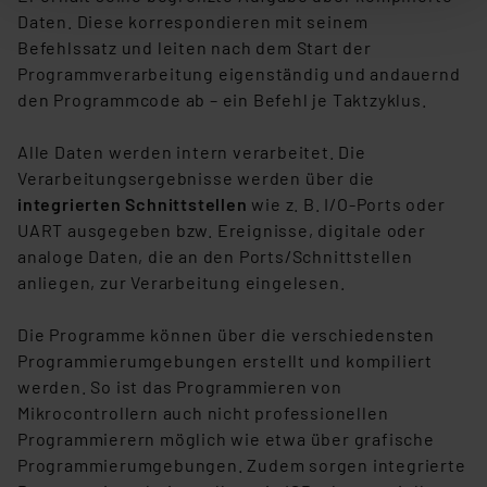
der anschließenden Weiterverarbeitung für die
Daten. Diese korrespondieren mit seinem
nachfolgend dargestellten bzw. die von Ihnen
Befehlssatz und leiten nach dem Start der
ausgewählten Verarbeitungszwecke (Art. 6 Abs.1a DSG-
Programmverarbeitung eigenständig und andauernd
VO) zu. Eine detaillierte Auflistung der einzelnen
den Programmcode ab – ein Befehl je Taktzyklus.
Cookies nach Zweck und Anbieter ist durch Klick auf
den Button „Ablehnen oder Einstellungen“ abrufbar. Sie
Alle Daten werden intern verarbeitet. Die
können die Verwendung nicht notwendiger Cookies
Verarbeitungsergebnisse werden über die
ablehnen oder ihr ganz oder teilweise zustimmen. Ihre
integrierten Schnittstellen
wie z. B. I/O-Ports oder
erteilte Zustimmung können Sie jederzeit unter dem
UART ausgegeben bzw. Ereignisse, digitale oder
Link „Cookie Einstellungen“ anpassen oder widerrufen.
analoge Daten, die an den Ports/Schnittstellen
Die Rechtmäßigkeit der Speicherung, Abrufung und
anliegen, zur Verarbeitung eingelesen.
Weiterverarbeitung dieser Daten zur Auswertung und
Analyse bis zum Zeitpunkt des Widerrufs bleibt hiervon
Die Programme können über die verschiedensten
unberührt. Ihre Browser-Einstellungen können dazu
Programmierumgebungen erstellt und kompiliert
führen, dass die Einstellungen nicht längerfristig
werden. So ist das Programmieren von
gespeichert werden und dieses Banner erneut
Mikrocontrollern auch nicht professionellen
angezeigt wird.
Programmierern möglich wie etwa über grafische
Programmierumgebungen. Zudem sorgen integrierte
„Einige Drittanbieter verarbeiten personenbezogene