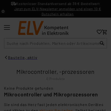
Kostenloser Standardversand ab 39 € Bestellwert
Jetzt zum ELV-Newsletter anmelden und einen 10 €
Gutschein erhalten
Suche
Bauteile, aktiv
Mikrocontroller, -prozessoren
0 Produkte
Keine Produkte gefunden
Mikrocontroller und Mikroprozessoren
Sie sind das Herz fast jeden elektronischen Gerätes
und zählen zu den
aktiven Bauteilen
. Selbst bei recht