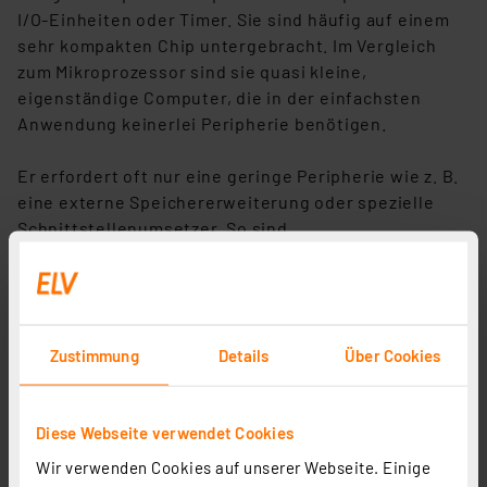
I/O-Einheiten oder Timer. Sie sind häufig auf einem
sehr kompakten Chip untergebracht. Im Vergleich
zum Mikroprozessor sind sie quasi kleine,
eigenständige Computer, die in der einfachsten
Anwendung keinerlei Peripherie benötigen.
Er erfordert oft nur eine geringe Peripherie wie z. B.
eine externe Speichererweiterung oder spezielle
Schnittstellenumsetzer. So sind
Mikrocontrollerschaltungen
sehr kompakt
aufzubauen.
Die nahezu ausschließliche
interne
Zustimmung
Details
Über Cookies
Datenverarbeitung
macht Mikrocontroller in der
Verarbeitung definierter Echtzeitaufgaben
besonders beliebt. So ist keine externe Bus- und
Diese Webseite verwendet Cookies
Speicherkommunikation erfordernde
Datenverarbeitung nötig und auch kein aufgesetztes
Wir verwenden Cookies auf unserer Webseite. Einige