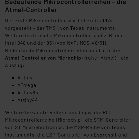
Bedeutende Mikrocontrollerreihen – die
verbundenen Risiken.“
Atmel-Controller
Impressum
|
Datenschutzerklärung
Der erste Mikrocontroller wurde bereits 1974
vorgestellt – der TMS 1 von Texas Instruments.
Weitere historische Mikrocontroller sind z. B. der
Intel 848 und der 851 (von NXP: MCS-48/51).
Bedeutende Mikrocontrollerreihen sind u. a. die
Atmel-Controller von Microchip
(früher Atmel) – ein
Auszug:
ATtiny
ATmega
ATtiny85
Attiny44
Weitere bekannte Reihen sind bspw. die PIC-
Mikrocontrollerreihe (Microchip), die STM-Controller
von ST Microelectronics, die MSP-Reihe von Texas
Instruments, die ESP-Controller von Espressif und