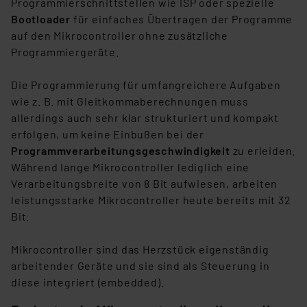
Programmierschnittstellen wie ISP oder spezielle
Daten in den USA. Ihre Einwilligung zur Einbindung von
Bootloader
für einfaches Übertragen der Programme
Cookies dieser Drittanbieter umfasst daher ggf. auch
auf den Mikrocontroller ohne zusätzliche
die Verarbeitung Ihrer Daten in den USA gemäß Art. 49
Programmiergeräte.
(1) lit. a DSGVO. Nähere Infos zu diesen Drittanbietern
und zu der jeweiligen Datenübermittlung erhalten Sie in
Die Programmierung für umfangreichere Aufgaben
der Datenschutzerklärung. Für die USA besteht kein
wie z. B. mit Gleitkommaberechnungen muss
Angemessenheitsbeschluss der EU. Dies bedeutet,
allerdings auch sehr klar strukturiert und kompakt
dass die USA als Land mit unzureichendem
erfolgen, um keine Einbußen bei der
Datenschutz nach EU-Standards eingestuft wird. So
Programmverarbeitungsgeschwindigkeit
zu erleiden.
besteht etwa das Risiko, dass US-Behörden
Während lange Mikrocontroller lediglich eine
personenbezogene Daten in
Verarbeitungsbreite von 8 Bit aufwiesen, arbeiten
Überwachungsprogrammen verarbeiten, ohne dass
leistungsstarke Mikrocontroller heute bereits mit 32
hiergegen Klagemöglichkeiten für Europäer bestehen.
Bit.
Unsere Kooperation mit diesen Dienstleistern stützt
sich auf die Standarddatenschutzklauseln der
Mikrocontroller sind das Herzstück eigenständig
Europäischen Kommission sowie einer eigenen
arbeitender Geräte und sie sind als Steuerung in
Beurteilung der mit der Datenübermittlung,
diese integriert (embedded).
insbesondere der Art der übermittelten Daten,