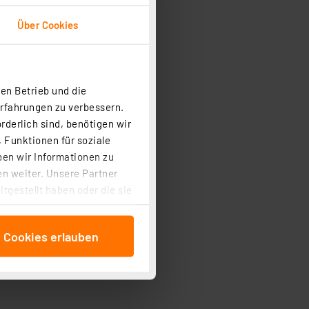
Über Cookies
en Betrieb und die
Erfahrungen zu verbessern.
rderlich sind, benötigen wir
 Funktionen für soziale
ben wir Informationen zu
n weiter. Unsere Partner
tgestellt haben oder die sie
cken, stimmen Sie sowohl
anschließenden
e Cookies erlauben
beitungszwecke (Art. 6
 ist durch Klick auf den
 Cookies ablehnen oder ihr
 „Cookie Einstellungen“
tung dieser Daten zur