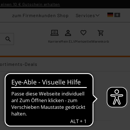
einen 10 € Gutschein erhalten
Services
zum Firmenkunden Shop
Karriere
Mein ELV
Merkzettel
Warenkorb
ortiments-Deals