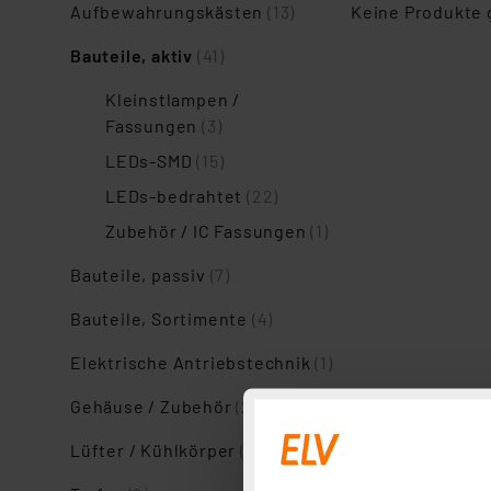
Aufbewahrungskästen
(13)
Keine Produkte
Bauteile, aktiv
(41)
Kleinstlampen /
Fassungen
(3)
LEDs-SMD
(15)
LEDs-bedrahtet
(22)
Zubehör / IC Fassungen
(1)
Bauteile, passiv
(7)
Bauteile, Sortimente
(4)
Elektrische Antriebstechnik
(1)
Gehäuse / Zubehör
(24)
Lüfter / Kühlkörper
(2)