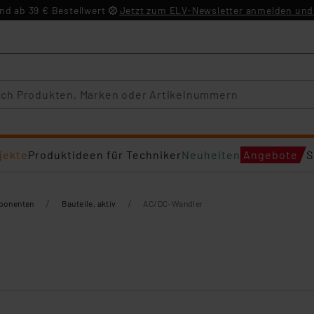
d ab 39 € Bestellwert
Jetzt zum ELV-Newsletter anmelden und 
jekte
Produktideen für Techniker
Neuheiten
Angebote
S
/
/
mponenten
Bauteile, aktiv
AC/DC-Wandler