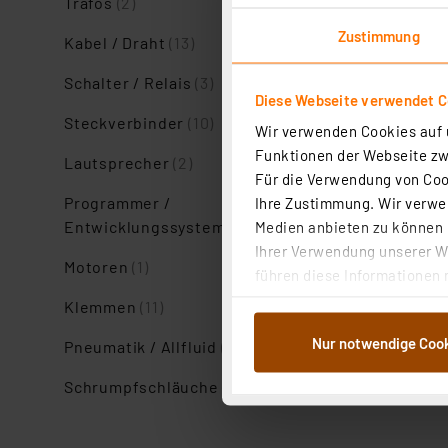
Trafos
(2)
Zustimmung
Kabel / Draht
(13)
Schalter / Relais
(3)
Diese Webseite verwendet C
Steckverbinder
(10)
Wir verwenden Cookies auf u
Funktionen der Webseite zwi
Lautsprecher
(2)
Für die Verwendung von Cook
Programmer /
Ihre Zustimmung. Wir verwen
Entwicklungssysteme
(1)
Medien anbieten zu können u
Ihrer Verwendung unserer We
Motoren
(1)
führen diese Informationen 
im Rahmen Ihrer Nutzung der
Klemmen
(11)
dem Speichern und Abrufen 
Nur notwendige Coo
Pneumatik / Allfluid
(1)
Weiterverarbeitung für die 
Abs.1a DSG-VO) zu. Eine deta
Schrumpfschläuche
(5)
Button „Ablehnen oder Einst
ganz oder teilweise zustimm
anpassen oder widerrufen. 