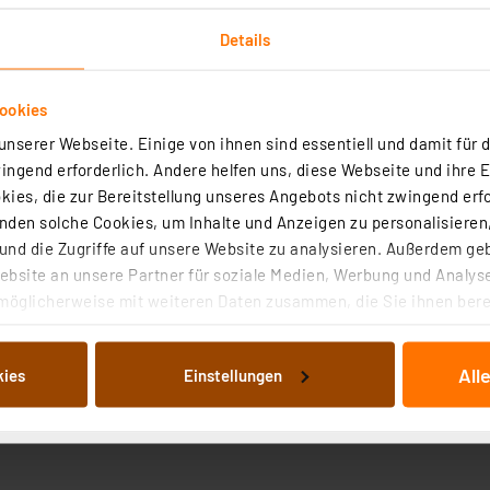
Details
ookies
nserer Webseite. Einige von ihnen sind essentiell und damit für d
ngend erforderlich. Andere helfen uns, diese Webseite und ihre 
ies, die zur Bereitstellung unseres Angebots nicht zwingend erfo
den solche Cookies, um Inhalte und Anzeigen zu personalisieren,
nd die Zugriffe auf unsere Website zu analysieren. Außerdem ge
bsite an unsere Partner für soziale Medien, Werbung und Analyse
möglicherweise mit weiteren Daten zusammen, die Sie ihnen berei
 Dienste gesammelt haben. Indem Sie auf „Alle akzeptieren“ kli
von Informationen auf Ihrem gerät (§25 Abs.1 TTDSG) sowie der 
All
kies
Einstellungen
nachfolgend dargestellten bzw. die von Ihnen ausgewählten Verar
illierte Auflistung der einzelnen Cookies nach Zweck und Anbieter
ellungen“ abrufbar. Sie können die Verwendung nicht notwendiger
en. Ihre erteilte Zustimmung können Sie jederzeit unter dem Link
Die Rechtmäßigkeit der Speicherung, Abrufung und Weiterverarbei