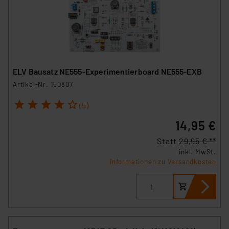
ELV Bausatz NE555-Experimentierboard NE555-EXB
Artikel-Nr. 150807
1
2
3
4
5
(5)
14,95 €
Statt
29,95 € **
inkl. MwSt.
Informationen zu Versandkosten