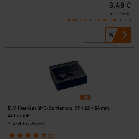
6,49 €
inkl. MwSt.
Informationen zu Versandkosten
ELV 10er-Set SMD-Sortierbox, 23 x 62 x 54 mm,
Antistatik
Artikel-Nr. 040347
1
2
3
4
5
(2)