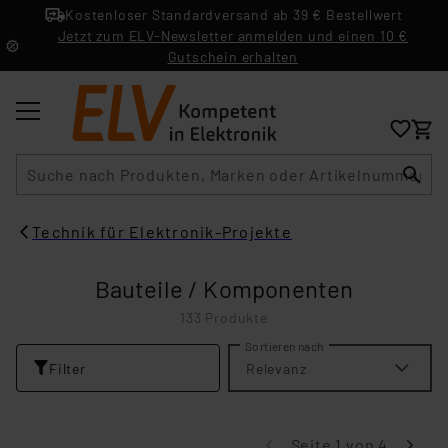
Kostenloser Standardversand ab 39 € Bestellwert
Jetzt zum ELV-Newsletter anmelden und einen 10 €
Gutschein erhalten
Suche
Technik für Elektronik-Projekte
Bauteile / Komponenten
133 Produkte
Sortieren nach
Filter
Relevanz
Seite 1 von 4