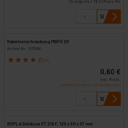
Grundpreis 1.19 EUR pro lfm
Kabelverschraubung MBFO 20
Artikel-Nr. 127569
1
2
3
4
5
(5)
0,60 €
inkl. MwSt.
Informationen zu Versandkosten
BOPLA Gehäuse ET 215 F, 120 x 80 x 57 mm