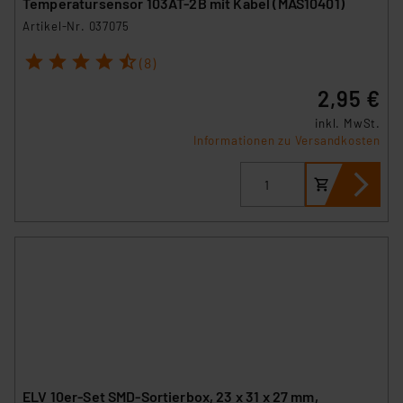
Temperatursensor 103AT-2B mit Kabel (MAS10401)
Artikel-Nr. 037075
1
2
3
4
5
(8)
2,95 €
inkl. MwSt.
Informationen zu Versandkosten
ELV 10er-Set SMD-Sortierbox, 23 x 31 x 27 mm,