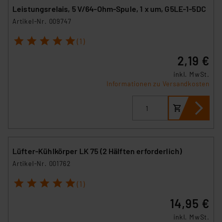
Leistungsrelais, 5 V/64-Ohm-Spule, 1 x um, G5LE-1-5DC
Artikel-Nr. 009747
1
2
3
4
5
(1)
2,19 €
inkl. MwSt.
Informationen zu Versandkosten
Lüfter-Kühlkörper LK 75 (2 Hälften erforderlich)
Artikel-Nr. 001762
1
2
3
4
5
(1)
14,95 €
inkl. MwSt.