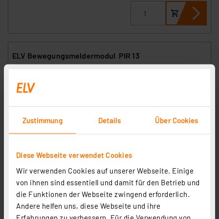
ELV Bewegungsmeldermodul PIR 13
Artikel-Nr. 057723
1
2
3
4
5
(2)
12,95 €
Zustimmung
Details
Über Cookies
inkl. MwSt.
Informationen zu Versandkosten
Diese Webseite verwendet Cookies
Wir verwenden Cookies auf unserer Webseite. Einige
von ihnen sind essentiell und damit für den Betrieb und
die Funktionen der Webseite zwingend erforderlich.
Andere helfen uns, diese Webseite und ihre
Erfahrungen zu verbessern. Für die Verwendung von