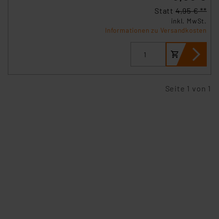
verbundenen Risiken.“
Statt
4,95 € **
inkl. MwSt.
Informationen zu Versandkosten
Impressum
|
Datenschutzerklärung
Seite 1 von 1