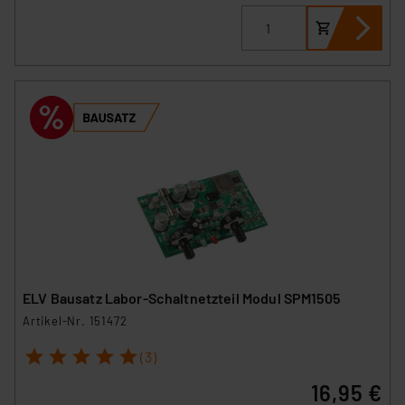
ELV Bausatz Labor-Schaltnetzteil Modul SPM1505
Artikel-Nr. 151472
1
2
3
4
5
(3)
16,95 €