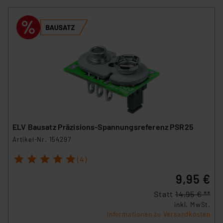
ELV Bausatz Präzisions-Spannungsreferenz PSR25
Artikel-Nr. 154297
1
2
3
4
5
(4)
9,95 €
Statt
14,95 € **
inkl. MwSt.
Informationen zu Versandkosten