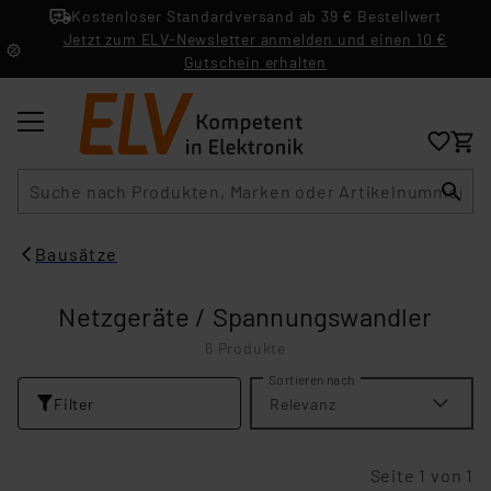
Kostenloser Standardversand ab 39 € Bestellwert
Jetzt zum ELV-Newsletter anmelden und einen 10 €
Gutschein erhalten
Suche
Bausätze
Netzgeräte / Spannungswandler
6 Produkte
Sortieren nach
Filter
Relevanz
Seite 1 von 1