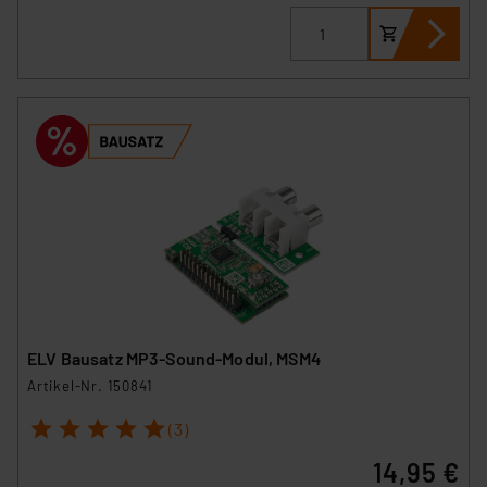
ELV Bausatz MP3-Sound-Modul, MSM4
Artikel-Nr. 150841
1
2
3
4
5
(3)
14,95 €