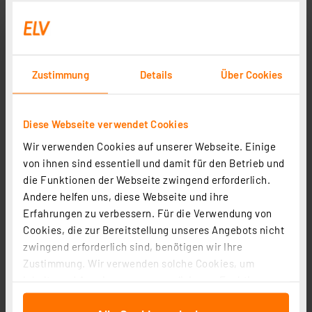
ELV Bausatz MP3-Soundmodul MSM3
Artikel-Nr. 105729
1
2
3
4
5
(2)
Zustimmung
Details
Über Cookies
44,95 €
inkl. MwSt.
Informationen zu Versandkosten
Diese Webseite verwendet Cookies
Wir verwenden Cookies auf unserer Webseite. Einige
von ihnen sind essentiell und damit für den Betrieb und
die Funktionen der Webseite zwingend erforderlich.
Andere helfen uns, diese Webseite und ihre
Erfahrungen zu verbessern. Für die Verwendung von
Cookies, die zur Bereitstellung unseres Angebots nicht
zwingend erforderlich sind, benötigen wir Ihre
Zustimmung. Wir verwenden solche Cookies, um
Inhalte und Anzeigen zu personalisieren, Funktionen
für soziale Medien anbieten zu können und die Zugriffe