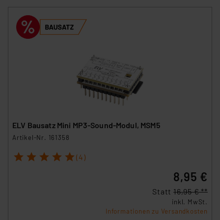
ELV Bausatz Mini MP3-Sound-Modul, MSM5
Artikel-Nr. 161358
1
2
3
4
5
(4)
8,95 €
Statt
16,95 € **
inkl. MwSt.
Informationen zu Versandkosten