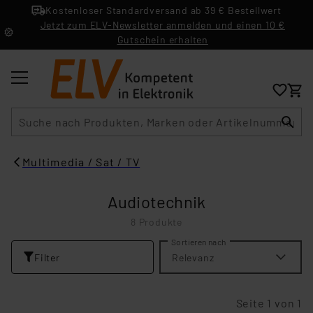
Kostenloser Standardversand ab 39 € Bestellwert
Jetzt zum ELV-Newsletter anmelden und einen 10 €
Gutschein erhalten
Suche
Multimedia / Sat / TV
Audiotechnik
8 Produkte
Sortieren nach
Filter
Relevanz
Seite 1 von 1