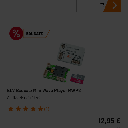
ELV Bausatz Mini Wave Player MWP2
Artikel-Nr. 151840
1
2
3
4
5
(1)
12,95 €