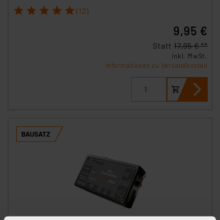
1
2
3
4
5
(12)
9,95 €
Statt
17,95 € **
inkl. MwSt.
Informationen zu Versandkosten