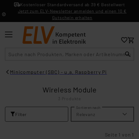
Kostenloser Standardversand ab 39 € Bestellwert
Jetzt zum ELV-Newsletter anmelden und einen 10 €
Gutschein erhalten
Suche
Minicomputer (SBC) - u.a. Raspberry Pi
Wireless Module
3 Produkte
Sortieren nach
Filter
Relevanz
Seite 1 von 1