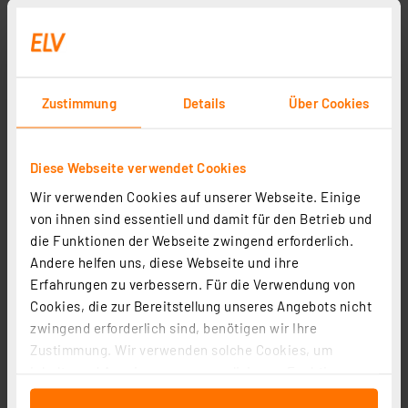
Zustimmung
Details
Über Cookies
Diese Webseite verwendet Cookies
Wir verwenden Cookies auf unserer Webseite. Einige
von ihnen sind essentiell und damit für den Betrieb und
die Funktionen der Webseite zwingend erforderlich.
Andere helfen uns, diese Webseite und ihre
ELV Bausatz Homematic Funkmodul für Raspberry Pi
Erfahrungen zu verbessern. Für die Verwendung von
HM-MOD-RPI-PCB
Cookies, die zur Bereitstellung unseres Angebots nicht
Artikel-Nr. 142141
zwingend erforderlich sind, benötigen wir Ihre
1
2
3
4
5
Zustimmung. Wir verwenden solche Cookies, um
(45)
Inhalte und Anzeigen zu personalisieren, Funktionen
19,95 €
für soziale Medien anbieten zu können und die Zugriffe