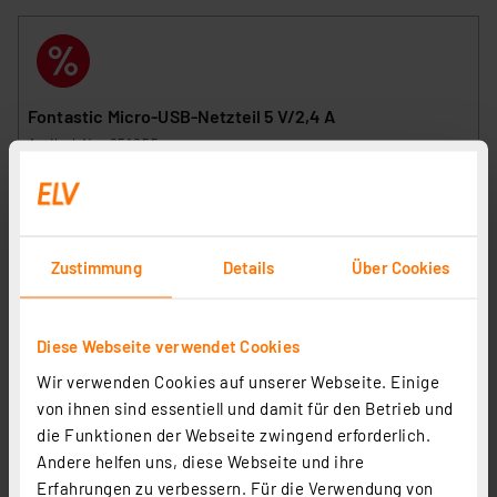
Fontastic Micro-USB-Netzteil 5 V/2,4 A
Artikel-Nr. 251255
1
2
3
4
5
(2)
3,99 €
Statt
7,95 € **
Zustimmung
Details
Über Cookies
inkl. MwSt.
Informationen zu Versandkosten
Diese Webseite verwendet Cookies
Wir verwenden Cookies auf unserer Webseite. Einige
von ihnen sind essentiell und damit für den Betrieb und
die Funktionen der Webseite zwingend erforderlich.
Andere helfen uns, diese Webseite und ihre
Erfahrungen zu verbessern. Für die Verwendung von