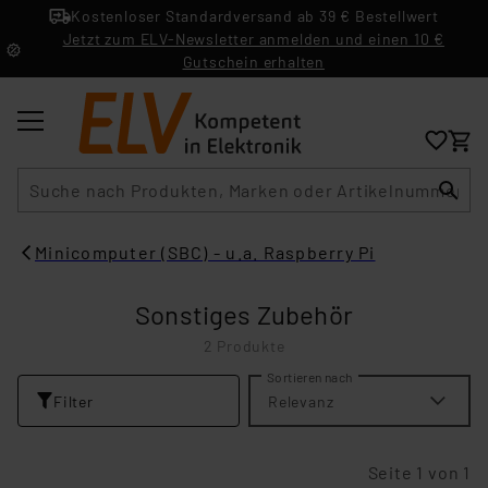
Kostenloser Standardversand ab 39 € Bestellwert
Jetzt zum ELV-Newsletter anmelden und einen 10 €
Gutschein erhalten
Suche
Minicomputer (SBC) - u.a. Raspberry Pi
Sonstiges Zubehör
2 Produkte
Sortieren nach
Filter
Relevanz
Seite 1 von 1