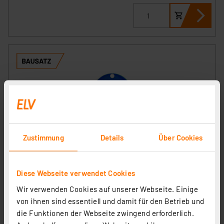
Zustimmung
Details
Über Cookies
nicai systems Roboterbausatz B-O-B-3
Artikel-Nr. 133135
Diese Webseite verwendet Cookies
26,95 €
Wir verwenden Cookies auf unserer Webseite. Einige
von ihnen sind essentiell und damit für den Betrieb und
inkl. MwSt.
Informationen zu Versandkosten
die Funktionen der Webseite zwingend erforderlich.