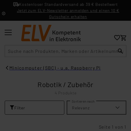
Kostenloser Standardversand ab 39 € Bestellwert
Jetzt zum ELV-Newsletter anmelden und einen 10 €
Gutschein erhalten
Suche
Minicomputer (SBC) - u.a. Raspberry Pi
Robotik / Zubehör
4 Produkte
Sortieren nach
Filter
Relevanz
Seite 1 von 1