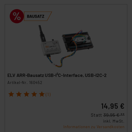
ELV ARR-Bausatz USB-I²C-Interface, USB-I2C-2
Artikel-Nr. 160452
1
2
3
4
5
(1)
14,95 €
Statt
39,95 € **
inkl. MwSt.
Informationen zu Versandkosten