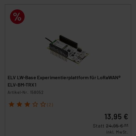
ELV LW-Base Experimentierplattform für LoRaWAN®
ELV-BM-TRX1
Artikel-Nr. 158052
1
2
3
4
5
(2)
13,95 €
Statt
24,95 € **
inkl. MwSt.