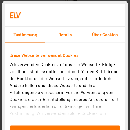
ELV LoRaWAN® Modulplatine Open Collector ‒ 8fach,
ELV-LW-OC8
Artikel-Nr. 161150
Zustimmung
Details
Über Cookies
13,95 €
Statt
29,95 € **
Diese Webseite verwendet Cookies
inkl. MwSt.
Wir verwenden Cookies auf unserer Webseite. Einige
Informationen zu Versandkosten
von ihnen sind essentiell und damit für den Betrieb und
die Funktionen der Webseite zwingend erforderlich.
Andere helfen uns, diese Webseite und ihre
Erfahrungen zu verbessern. Für die Verwendung von
Cookies, die zur Bereitstellung unseres Angebots nicht
zwingend erforderlich sind, benötigen wir Ihre
Zustimmung. Wir verwenden solche Cookies, um
Inhalte und Anzeigen zu personalisieren, Funktionen
für soziale Medien anbieten zu können und die Zugriffe