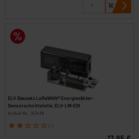
ELV Bausatz LoRaWAN® Energiezähler-
Sensorschnittstelle, ELV-LW-ESI
Artikel-Nr. 157439
1
2
3
4
5
(1)
17,95 €