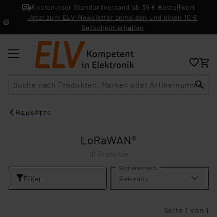
Kostenloser Standardversand ab 39 € Bestellwert
Jetzt zum ELV-Newsletter anmelden und einen 10 €
Gutschein erhalten
Suche
Bausätze
LoRaWAN®
10 Produkte
Sortieren nach
Filter
Relevanz
Seite 1 von 1