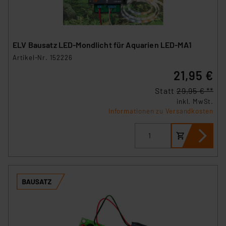
sich auf die Standarddatenschutzklauseln der
Europäischen Kommission sowie einer eigenen
Beurteilung der mit der Datenübermittlung,
ELV Bausatz LED-Mondlicht für Aquarien LED-MA1
insbesondere der Art der übermittelten Daten,
verbundenen Risiken.“
Artikel-Nr. 152226
21,95 €
Impressum
|
Datenschutzerklärung
Statt
29,95 € **
inkl. MwSt.
Informationen zu Versandkosten