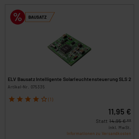
ELV Bausatz Intelligente Solarleuchtensteuerung SLS 2
Artikel-Nr. 075335
1
2
3
4
5
(1)
11,95 €
Statt
14,95 € **
inkl. MwSt.
Informationen zu Versandkosten