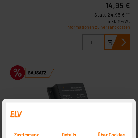
14,95 €
Statt
24,95 € **
inkl. MwSt.
Informationen zu Versandkosten
ELV Bausatz LED-RGBW-Repeater/Booster
Zustimmung
Details
Über Cookies