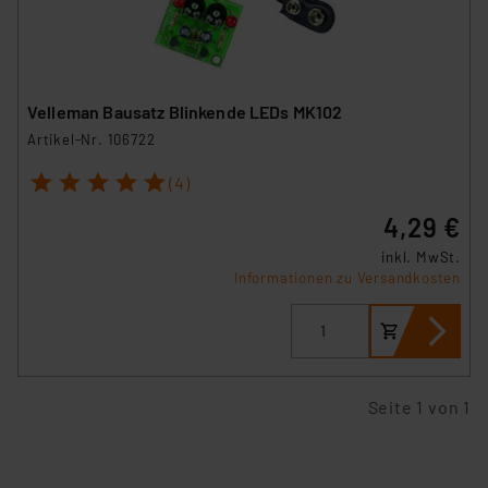
Velleman Bausatz Blinkende LEDs MK102
Artikel-Nr. 106722
1
2
3
4
5
(4)
4,29 €
inkl. MwSt.
Informationen zu Versandkosten
Seite 1 von 1