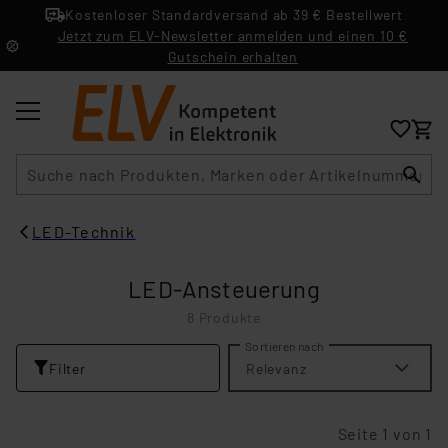
Kostenloser Standardversand ab 39 € Bestellwert
Jetzt zum ELV-Newsletter anmelden und einen 10 €
Gutschein erhalten
Suche
LED-Technik
LED-Ansteuerung
8 Produkte
Sortieren nach
Filter
Relevanz
Seite 1 von 1