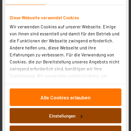
Artikel-Nr. 143195
22,95 €
Diese Webseite verwendet Cookies
Statt
29,95 € **
Wir verwenden Cookies auf unserer Webseite. Einige
inkl. MwSt.
von ihnen sind essentiell und damit für den Betrieb und
Informationen zu Versandkosten
die Funktionen der Webseite zwingend erforderlich.
Andere helfen uns, diese Webseite und ihre
Erfahrungen zu verbessern. Für die Verwendung von
Cookies, die zur Bereitstellung unseres Angebots nicht
zwingend erforderlich sind, benötigen wir Ihre
Zustimmung. Wir verwenden solche Cookies, um
Inhalte und Anzeigen zu personalisieren, Funktionen
für soziale Medien anbieten zu können und die Zugriffe
Alle Cookies erlauben
auf unsere Website zu analysieren. Außerdem geben
wir Informationen zu Ihrer Verwendung unserer Website
an unsere Partner für soziale Medien, Werbung und
Einstellungen
Analysen weiter. Unsere Partner führen diese
Informationen möglicherweise mit weiteren Daten